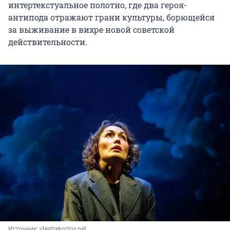
интертекстуальное полотно, где два героя-
антипода отражают грани культуры, борющейся
за выживание в вихре новой советской
действительности.
Источник: 
vteatrekozlov.net