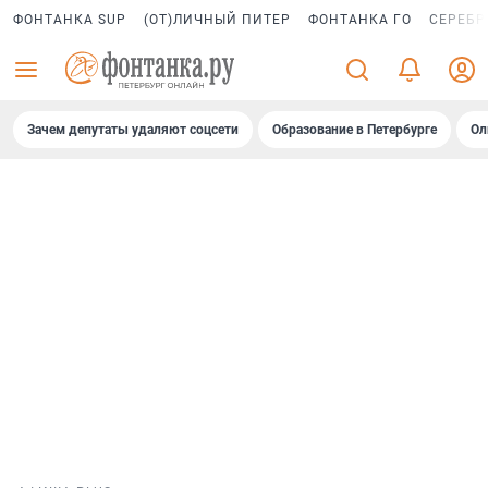
ФОНТАНКА SUP
(ОТ)ЛИЧНЫЙ ПИТЕР
ФОНТАНКА ГО
СЕРЕБР
Зачем депутаты удаляют соцсети
Образование в Петербурге
Ол