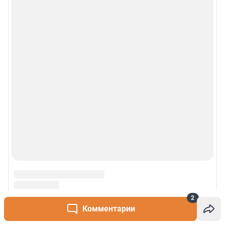
© 2000-2026 Фонтанка.Ру
Свидетельство Роскомнадзора ЭЛ № ФС 77-66333 от 14.07.2016
© ООО «Интернет Технологии»
2
Комментарии