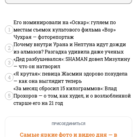
Его номинировали на «Оскар»: гуляем по
1
местам съемок культового фильма «Вор»
Чухрая — фоторепортаж
Почему внутри Урана и Нептуна идут дожди
2
из алмазов? Разгадка удивила даже ученых
«Дед разбушевался»: SHAMAN довел Мизулину
3
— что он натворил
«Я крутая»: певица Жасмин здорово похудела
4
— как она выглядит теперь
«За месяц сбросил 15 килограммов»: Влад
5
Прохоров — о том, как худел, и о возлюбленной
старше его на 21 год
ПРИСОЕДИНИТЬСЯ
Самые яркие фото и видео дня — в