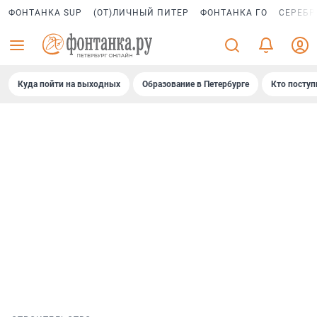
ФОНТАНКА SUP
(ОТ)ЛИЧНЫЙ ПИТЕР
ФОНТАНКА ГО
СЕРЕБР
Куда пойти на выходных
Образование в Петербурге
Кто поступ