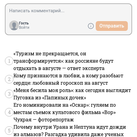
Гость
Отправить
Войти
«Туризм не прекращается, он
1
трансформируется»: как россияне будут
отдыхать в августе — ответ эксперта
Кому признаются в любви, а кому разобьют
2
сердце: любовный гороскоп на август
«Меня бесила моя роль»: как сегодня выглядит
3
Пуговка из «Папиных дочек»
Его номинировали на «Оскар»: гуляем по
4
местам съемок культового фильма «Вор»
Чухрая — фоторепортаж
Почему внутри Урана и Нептуна идут дожди
5
из алмазов? Разгадка удивила даже ученых