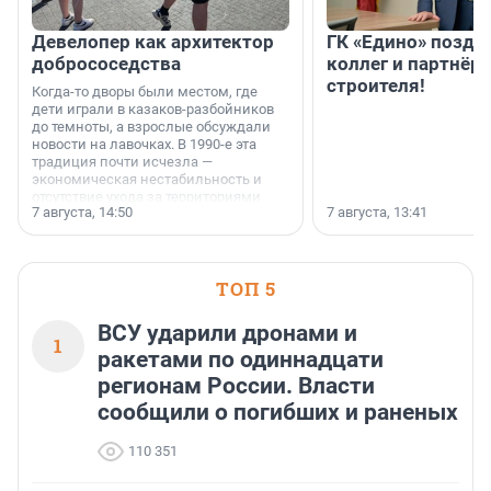
Девелопер как архитектор
ГК «Едино» поздр
добрососедства
коллег и партнёр
строителя!
Когда-то дворы были местом, где
дети играли в казаков-разбойников
до темноты, а взрослые обсуждали
новости на лавочках. В 1990-е эта
традиция почти исчезла —
экономическая нестабильность и
отсутствие ухода за территориями
7 августа, 14:50
7 августа, 13:41
сделали своё дело.
ТОП 5
ВСУ ударили дронами и
1
ракетами по одиннадцати
регионам России. Власти
сообщили о погибших и раненых
110 351