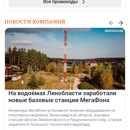
Все промокоды
НОВОСТИ КОМПАНИЙ
На водоёмах Ленобласти заработали
новые базовые станции МегаФона
Инженеры МегаФона установили телеком-оборудование на
популярных водоёмах Ленинградской области. Базовые
станции вблизи Лемболовского и Раздолинского озёр, а также
недалеко от Большого Тосненского водопада.