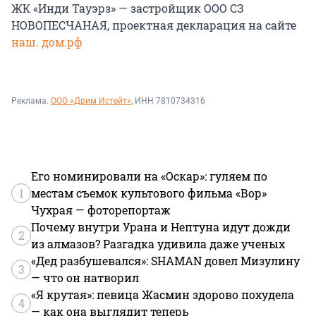
ЖК «Инди Тауэрз» — застройщик ООО СЗ
НОВОПЕСЧАНАЯ, проектная декларация на сайте
наш. дом.рф
Реклама.
ООО «Дрим Истейт»
, ИНН 7810734316
Его номинировали на «Оскар»: гуляем по
1
местам съемок культового фильма «Вор»
Чухрая — фоторепортаж
Почему внутри Урана и Нептуна идут дожди
2
из алмазов? Разгадка удивила даже ученых
«Дед разбушевался»: SHAMAN довел Мизулину
3
— что он натворил
«Я крутая»: певица Жасмин здорово похудела
4
— как она выглядит теперь