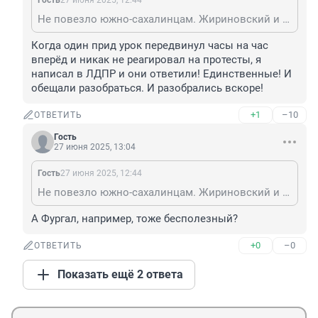
Гость
27 июня 2025, 12:44
Не повезло южно-сахалинцам. Жириновский и его партия за десятилетия своего существования ничего полезного для страны не сделали. Ни припомню ни одного даже законопроекта, которая ЛДПР пыталась бы предложить, улучшающего жизнь людей. Зато гос. финансирование эта партия получала исправно.
Когда один прид урок передвинул часы на час 
вперёд и никак не реагировал на протесты, я 
написал в ЛДПР и они ответили! Единственные! И 
обещали разобраться. И разобрались вскоре!
+1
–10
ОТВЕТИТЬ
Гость
27 июня 2025, 13:04
Гость
27 июня 2025, 12:44
Не повезло южно-сахалинцам. Жириновский и его партия за десятилетия своего существования ничего полезного для страны не сделали. Ни припомню ни одного даже законопроекта, которая ЛДПР пыталась бы предложить, улучшающего жизнь людей. Зато гос. финансирование эта партия получала исправно.
А Фургал, например, тоже бесполезный?
+0
–0
ОТВЕТИТЬ
Показать ещё 2 ответа