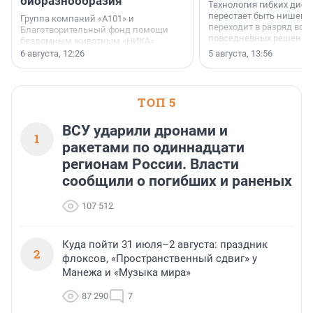
биоразнообразия
Технология гибких дисп
перестает быть нишевы
Группа компаний «А101» и
переходит в разряд вос
Благотворительный фонд помощи
повседневных решений
бездомным животным «НИКА»
заключили соглашение о
6 августа, 12:26
5 августа, 13:56
стратегическом сотрудничестве.
ТОП 5
ВСУ ударили дронами и
1
ракетами по одиннадцати
регионам России. Власти
сообщили о погибших и раненых
107 512
Куда пойти 31 июля–2 августа: праздник
2
флоксов, «Пространственный сдвиг» у
Манежа и «Музыка мира»
87 290
7