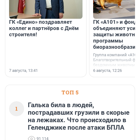
ГК «Едино» поздравляет
ГК «А101» и фонд
коллег и партнёров с Днём
объединяют усил
строителя!
защиты животных
программы
биоразнообразия
Группа компаний «А101»
Благотворительный фо
бездомным животным 
заключили соглашение
7 августа, 13:41
6 августа, 12:26
стратегическом сотрудн
ТОП 5
Галька била в людей,
1
пострадавших грузили в скорые
на лежаках. Что происходило в
Геленджике после атаки БПЛА
91 114