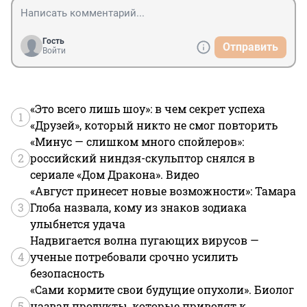
Гость
Отправить
Войти
«Это всего лишь шоу»: в чем секрет успеха
1
«Друзей», который никто не смог повторить
«Минус — слишком много спойлеров»:
2
российский ниндзя-скульптор снялся в
сериале «Дом Дракона». Видео
«Август принесет новые возможности»: Тамара
3
Глоба назвала, кому из знаков зодиака
улыбнется удача
Надвигается волна пугающих вирусов —
4
ученые потребовали срочно усилить
безопасность
«Сами кормите свои будущие опухоли». Биолог
5
назвал продукты, которые приводят к