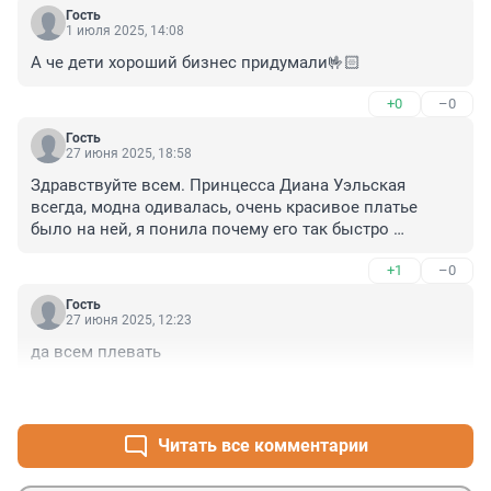
Гость
1 июля 2025, 14:08
А че дети хороший бизнес придумали🤟🏻
+0
–0
Гость
27 июня 2025, 18:58
Здравствуйте всем. Принцесса Диана Уэльская 
всегда, модна одивалась, очень красивое платье 
было на ней, я понила почему его так быстро 
продали. Приятно знать что ест аукционый дом в 
+1
–0
честь Принцессе Дианы Уэльскай. До свидание всем 
с уважением к вам Принцесса Джульетта Уэльская
Гость
27 июня 2025, 12:23
да всем плевать
+4
–4
Читать все комментарии