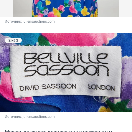
Источник: 
juliensauctions.com
2 из 2
Источник: 
juliensauctions.com
Модель из синего крепдешина с пастельным