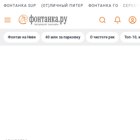
ФОНТАНКА SUP
(ОТ)ЛИЧНЫЙ ПИТЕР
ФОНТАНКА ГО
СЕРЕБР
Фонтан на Неве
40 млн за парковку
О чистоте рек
Топ-10, 