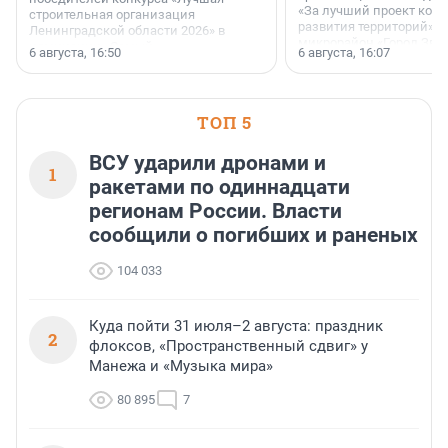
«За лучший проект ком
строительная организация
развития территорий» с
Ленинградской области 2026» в
микрорайон «Город Звёз
номинации «Самый
6 августа, 16:50
6 августа, 16:07
клиентоориентированный
застройщик Ленинградской
области».
ТОП 5
ВСУ ударили дронами и
1
ракетами по одиннадцати
регионам России. Власти
сообщили о погибших и раненых
104 033
Куда пойти 31 июля–2 августа: праздник
2
флоксов, «Пространственный сдвиг» у
Манежа и «Музыка мира»
80 895
7