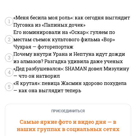
«Меня бесила моя роль»: как сегодня выглядит
1
Пуговка из «Папиных дочек»
Его номинировали на «Оскар»: гуляем по
2
местам съемок культового фильма «Вор»
Чухрая — фоторепортаж
Почему внутри Урана и Нептуна идут дожди
3
из алмазов? Разгадка удивила даже ученых
«Дед разбушевался»: SHAMAN довел Мизулину
4
— что он натворил
«Я крутая»: певица Жасмин здорово похудела
5
— как она выглядит теперь
ПРИСОЕДИНИТЬСЯ
Самые яркие фото и видео дня — в
наших группах в социальных сетях