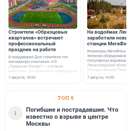
Строители «Образцовых
На водоёмах Лен
кварталов» встречают
заработали новы
профессиональный
станции МегаФон
праздник на работе
Инженеры МегаФона ус
телеком-оборудование 
В преддверии Дня строителя топ-
популярных водоёмах
менеджеры компании «СЗ
Ленинградской области
„Терминал-Ресурс“ — о планах
станции вблизи Лембол
компании, испытаниях и поводах для
Раздолинского озёр, а 
осторожного оптимизма.
7 августа, 18:00
7 августа, 14:59
недалеко от Большого Т
водопада.
ТОП 5
Погибшие и пострадавшие. Что
1
известно о взрыве в центре
Москвы