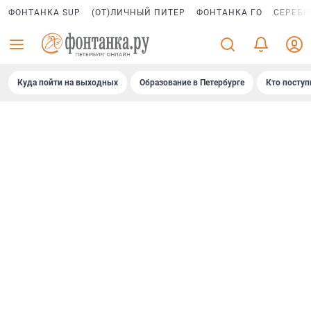
ФОНТАНКА SUP
(ОТ)ЛИЧНЫЙ ПИТЕР
ФОНТАНКА ГО
СЕРЕБР
Куда пойти на выходных
Образование в Петербурге
Кто поступ