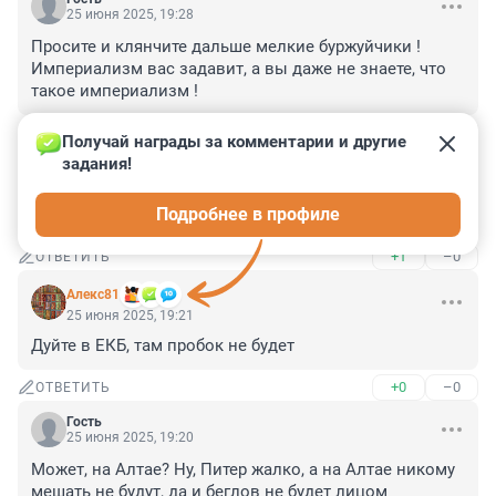
25 июня 2025, 19:28
Просите и клянчите дальше мелкие буржуйчики !

Империализм вас задавит, а вы даже не знаете, что 
такое империализм !
+0
–0
ОТВЕТИТЬ
Получай награды за комментарии и другие 
задания!
Гость
25 июня 2025, 19:22
Подробнее в профиле
Пора думать о больничном на новогодние
+1
–0
ОТВЕТИТЬ
Алекс81
25 июня 2025, 19:21
Дуйте в ЕКБ, там пробок не будет
+0
–0
ОТВЕТИТЬ
Гость
25 июня 2025, 19:20
Может, на Алтае? Ну, Питер жалко, а на Алтае никому 
мешать не будут, да и беглов не будет лицом 