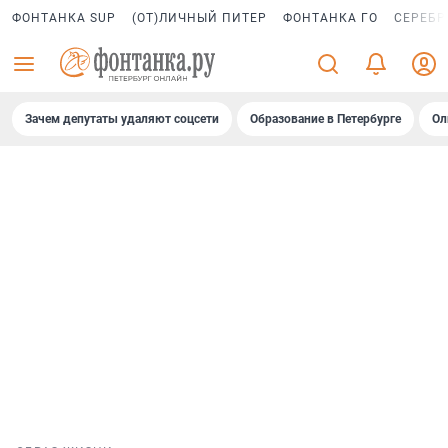
ФОНТАНКА SUP
(ОТ)ЛИЧНЫЙ ПИТЕР
ФОНТАНКА ГО
СЕРЕБР
Зачем депутаты удаляют соцсети
Образование в Петербурге
Ол