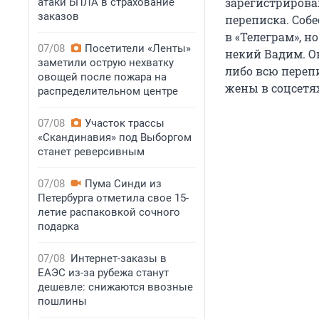
зарегистрировал
атаки БПЛА в страхование
заказов
переписка. Соб
в «Телеграм», н
07/08
Посетители «Ленты»
некий Вадим. О
заметили острую нехватку
либо всю перепи
овощей после пожара на
жены в соцсетя
распределительном центре
07/08
Участок трассы
«Скандинавия» под Выборгом
станет реверсивным
07/08
Пума Синди из
Петербурга отметила свое 15-
летие распаковкой сочного
подарка
07/08
Интернет-заказы в
ЕАЭС из-за рубежа станут
дешевле: снижаются ввозные
пошлины