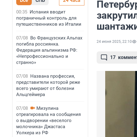
Все
СПБ
24 часа
Петербу
00:35
Испания вводит
закрутил
пограничный контроль для
шантажи
путешественников из Италии
07/08
Во Французских Альпах
24 июня 2025, 22:10
погибла россиянка.
Федерация альпинизма РФ:
«Непрофессионально и
17
коммен
странно»
07/08
Названа профессия,
представители которой реже
всего умирают от болезни
Альцгеймера
07/08
Мизулина
отреагировала на сообщения
о выдворении «веселого
молочника» Джастаса
Уолкера из РФ