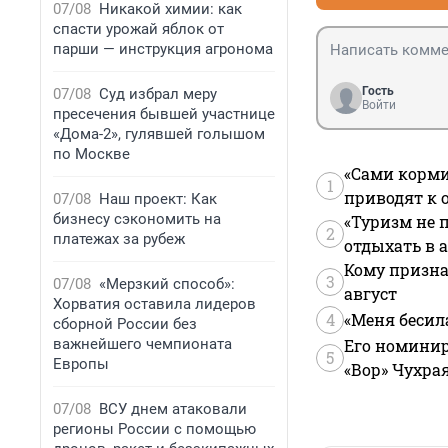
07/08
Никакой химии: как
спасти урожай яблок от
парши — инструкция агронома
Гость
07/08
Суд избрал меру
Войти
пресечения бывшей участнице
«Дома-2», гулявшей голышом
по Москве
«Сами корми
1
приводят к 
07/08
Наш проект: Как
бизнесу сэкономить на
«Туризм не 
2
платежах за рубеж
отдыхать в а
Кому призна
3
07/08
«Мерзкий способ»:
август
Хорватия оставила лидеров
4
«Меня бесил
сборной России без
важнейшего чемпионата
Его номинир
5
Европы
«Вор» Чухра
07/08
ВСУ днем атаковали
регионы России с помощью