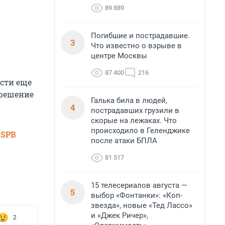
89 889
Погибшие и пострадавшие.
3
Что известно о взрыве в
центре Москвы
87 400
216
ести еще
 решение
Галька била в людей,
4
пострадавших грузили в
скорые на лежаках. Что
происходило в Геленджике
 SPB
после атаки БПЛА
81 517
15 телесериалов августа —
5
выбор «Фонтанки»: «Коп-
звезда», новые «Тед Лассо»
и «Джек Ричер»,
2