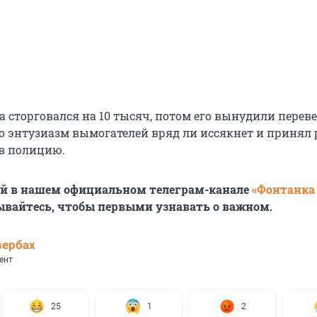
 сторговался на 10 тысяч, потом его вынудили перев
что энтузиазм вымогателей вряд ли иссякнет и принял
 в полицию.
ей в нашем официальном телеграм-канале
«Фонтанка
ывайтесь, чтобы первыми узнавать о важном.
вербах
ент
25
1
2