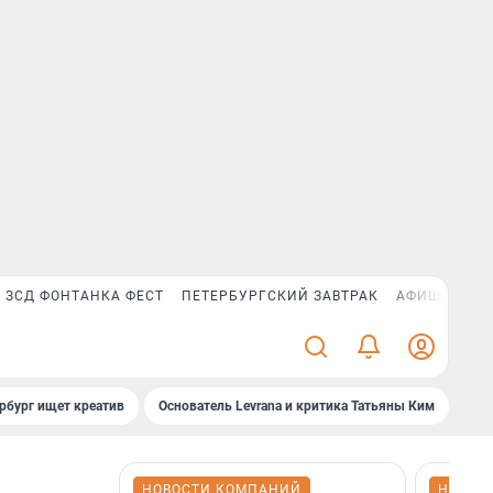
ЗСД ФОНТАНКА ФЕСТ
ПЕТЕРБУРГСКИЙ ЗАВТРАК
АФИША PLUS
рбург ищет креатив
Основатель Levrana и критика Татьяны Ким
Зач
НОВОСТИ КОМПАНИЙ
НОВОС