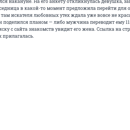
ся накануне. На его анкету откликнулась девушка, за
еседница в какой-то момент предложила перейти для
о там искателя любовных утех ждала уже вовсе не крас
н поделился планом — либо мужчина переводит ему 11
ску с сайта знакомств увидит его жена. Ссылка на ст
х прилагалась.