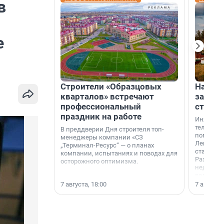
в
е
Строители «Образцовых
На вод
кварталов» встречают
зарабо
профессиональный
станци
праздник на работе
Инженер
телеком-
В преддверии Дня строителя топ-
популярн
менеджеры компании «СЗ
Ленингра
„Терминал-Ресурс“ — о планах
станции 
компании, испытаниях и поводах для
Раздолин
осторожного оптимизма.
недалеко
водопада
7 августа, 18:00
7 августа,