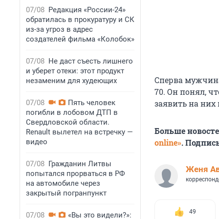
07/08
Редакция «России-24»
обратилась в прокуратуру и СК
из-за угроз в адрес
создателей фильма «Колобок»
07/08
Не даст съесть лишнего
и уберет отеки: этот продукт
Сперва мужчина
незаменим для худеющих
70. Он понял, 
07/08
Пять человек
заявить на них
погибли в лобовом ДТП в
Свердловской области.
Больше новост
Renault вылетел на встречку —
видео
online»
. Подпис
07/08
Гражданин Литвы
Женя А
попытался прорваться в РФ
корреспонд
на автомобиле через
закрытый погранпункт
49
07/08
«Вы это видели?»: