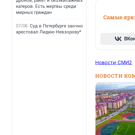
дронов, ракет и безэкипажных
катеров. Есть жертвы среди
мирных граждан
Самые ярки
07/08
Суд в Петербурге заочно
арестовал Лидию Невзорову*
ВКо
Новости СМИ2
НОВОСТИ КО