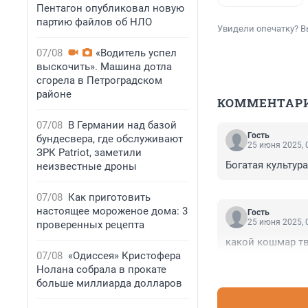
Пентагон опубликовал новую
партию файлов об НЛО
Увидели опечатку? В
07/08
«Водитель успел
выскочить». Машина дотла
сгорела в Петроградском
районе
КОММЕНТАР
07/08
В Германии над базой
Гость
бундесвера, где обслуживают
25 июня 2025, 
ЗРК Patriot, заметили
Богатая культур
неизвестные дроны
07/08
Как приготовить
настоящее мороженое дома: 3
Гость
25 июня 2025, 
проверенных рецепта
какой кошмар тв
07/08
«Одиссея» Кристофера
Нолана собрала в прокате
больше миллиарда долларов