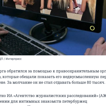
ДП / Интерпресс
рга обратился за помощью к правоохранительным орг
, которые обещали показать его недвусмысленную пе
не. За молчание он не стал отдавать больше
80 тысяч
.
стно ИА «Агентство журналистских расследований» (АЖ
жении для интимных знакомств петербуржец