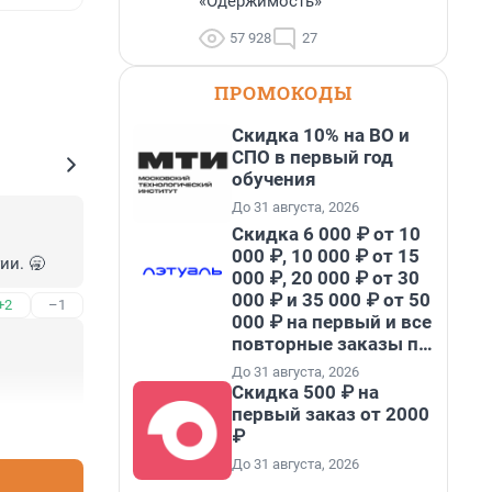
«Одержимость»
57 928
27
ПРОМОКОДЫ
Скидка 10% на ВО и
СПО в первый год
обучения
До 31 августа, 2026
Скидка 6 000 ₽ от 10
000 ₽, 10 000 ₽ от 15
ии. 🥱
000 ₽, 20 000 ₽ от 30
000 ₽ и 35 000 ₽ от 50
+2
–1
000 ₽ на первый и все
повторные заказы по
промокоду НАБЕРИ
До 31 августа, 2026
Скидка 500 ₽ на
первый заказ от 2000
+6
–0
₽
До 31 августа, 2026