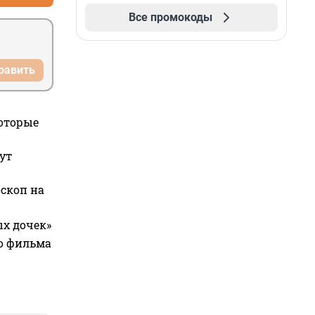
Все промокоды
равить
которые
ут
оскоп на
ых дочек»
го фильма