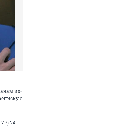
анам из-
реписку с
УР) 24