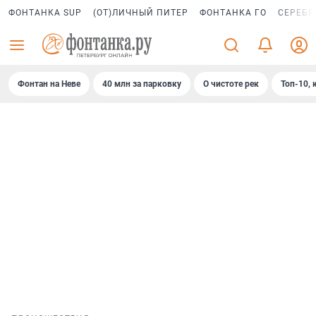
ФОНТАНКА SUP
(ОТ)ЛИЧНЫЙ ПИТЕР
ФОНТАНКА ГО
СЕРЕБР
Фонтан на Неве
40 млн за парковку
О чистоте рек
Топ-10, 