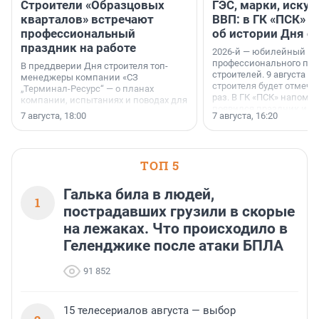
Строители «Образцовых
ГЭС, марки, искус
кварталов» встречают
ВВП: в ГК «ПСК» р
профессиональный
об истории Дня с
праздник на работе
2026-й — юбилейный го
профессионального пр
В преддверии Дня строителя топ-
строителей. 9 августа 2
менеджеры компании «СЗ
строителя будет отмечат
„Терминал-Ресурс“ — о планах
раз. В ГК «ПСК» напомни
компании, испытаниях и поводах для
появился праздник и к
осторожного оптимизма.
7 августа, 18:00
7 августа, 16:20
поменялась роль строит
ТОП 5
Галька била в людей,
1
пострадавших грузили в скорые
на лежаках. Что происходило в
Геленджике после атаки БПЛА
91 852
15 телесериалов августа — выбор