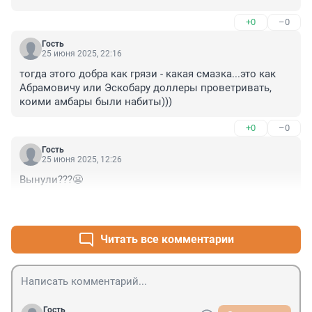
+0
–0
Гость
25 июня 2025, 22:16
тогда этого добра как грязи - какая смазка...это как 
Абрамовичу или Эскобару доллеры проветривать, 
коими амбары были набиты)))
+0
–0
Гость
25 июня 2025, 12:26
Вынули???😬
+0
–0
Читать все комментарии
Гость