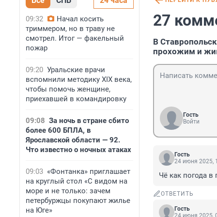
Все
СПБ
24 часа
ПЕРЕЙТИ К ПУ
27 комм
09:32
Начал косить
триммером, но в траву не
смотрел. Итог — факельный
В Ставропольск
пожар
прохожим и ж
09:20
Уральские врачи
вспомнили методику XIX века,
чтобы помочь женщине,
приехавшей в командировку
Гость
09:08
За ночь в стране сбито
Войти
более 600 БПЛА, в
Ярославской области — 92.
Что известно о ночных атаках
Гость
24 июня 2025, 
09:03
«Фонтанка» приглашает
Чё как погода в 
на круглый стол «С видом на
море и не только: зачем
ОТВЕТИТЬ
петербуржцы покупают жилье
Гость
на Юге»
24 июня 2025, 