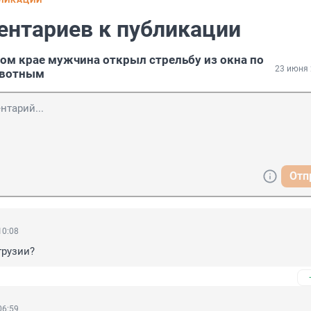
БЛИКАЦИИ
ентариев к публикации
ом крае мужчина открыл стрельбу из окна по
23 июня 
ивотным
Отп
10:08
грузии?
06:59