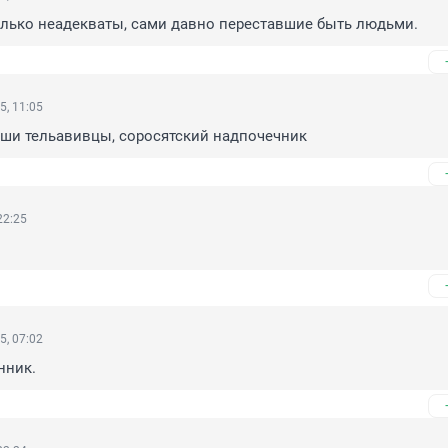
олько неадекваты, сами давно переставшие быть людьми.
5, 11:05
аши тельавивцы, соросятский надпочечник
22:25
5, 07:02
нник.