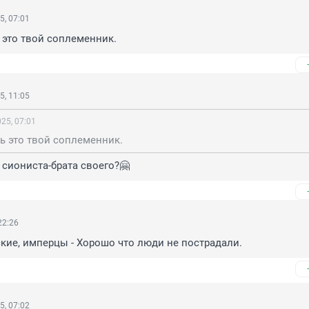
5, 07:01
 это твой соплеменник.
5, 11:05
25, 07:01
ь это твой соплеменник.
сиониста-брата своего?🤗
22:26
ские, имперцы - Хорошо что люди не пострадали.
5, 07:02