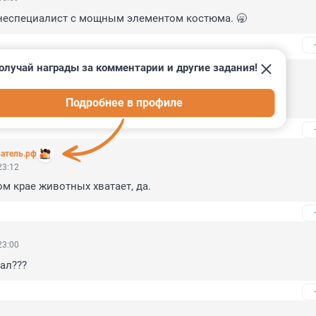
неспециалист с мощным элементом костюма. 🥱
олучай награды за комментарии и другие задания!
5, 11:08
Подробнее в профиле
аа из тель авивы, так хорошо видно?
атель.рф
23:12
м крае животных хватает, да.
23:00
чал???