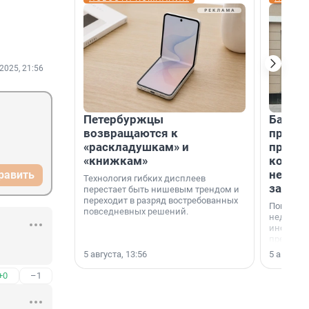
2025, 21:56
Петербуржцы
Банк К
возвращаются к
програ
«раскладушкам» и
приоб
«книжкам»
комме
недви
равить
Технология гибких дисплеев
застр
перестает быть нишевым трендом и
переходит в разряд востребованных
Покупка 
повседневных решений.
недвижи
инструме
предприн
офис, ск
5 августа, 13:56
5 августа,
или гото
успех сд
+0
–1
выбора о
финанси