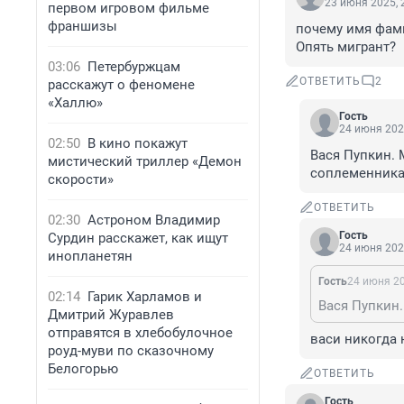
23 июня 2025, 
первом игровом фильме
франшизы
почему имя фами
Опять мигрант?
03:06
Петербуржцам
ОТВЕТИТЬ
2
расскажут о феномене
«Халлю»
Гость
24 июня 202
02:50
В кино покажут
Вася Пупкин. 
мистический триллер «Демон
соплеменника
скорости»
ОТВЕТИТЬ
02:30
Астроном Владимир
Гость
Сурдин расскажет, как ищут
24 июня 202
инопланетян
Гость
24 июня 20
02:14
Гарик Харламов и
Дмитрий Журавлев
отправятся в хлебобулочное
васи никогда 
роуд-муви по сказочному
Белогорью
ОТВЕТИТЬ
Гость