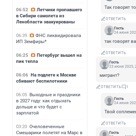
Так говорят т
06:52
Летчики пропавшего
в Сибири самолета из
ОТВЕТИТЬ
Ленобласти эвакуированы
Гость
24 июня 202
06:39
ФНС ликвидировала
так говорят в
ИП Земфиры*
ОТВЕТИТЬ
06:25
Петербург вышел на
пик тепла
Гость
23 июня 2025, 
06:06
На подлете к Москве
мигрант?
сбивают беспилотники
ОТВЕТИТЬ
1
06:05
Выходные и праздники
Гость
в 2027 году: как отдыхать
24 июня 202
дольше и что будет с
Твой соплеме
зарплатой
ОТВЕТИТЬ
03:20
Очеловеченные
Смешарики полетят на Марс в
Гость