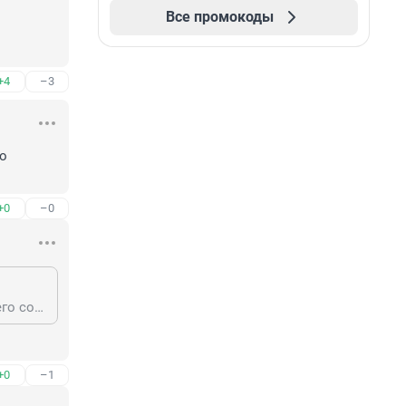
Все промокоды
+4
–3
о 
+0
–0
Вася Пупкин. Можешь туда прийти в квартиру и сам точнее спросить у своего соплеменника.
+0
–1