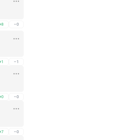
+8
–0
+1
–1
+0
–0
+7
–0