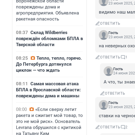
Воронежской области
23 июня 2025, 
повреждены дома и
видимо наш мал
агропредприятия. Объявлена
ракетная опасность
ОТВЕТИТЬ
08:37
Склад Wildberries
Гость
23 июня 2025, 
повреждён обломками БПЛА в
Тверской области
на неверных ох
ОТВЕТИТЬ
1
08:25
Тепло, тепло, горячо.
До Петербурга дотянулся
Гость
циклон — что ждать
24 июня 202
А что, ты зна
08:11
Самая массовая атака
БПЛА в Ярославской области:
ОТВЕТИТЬ
повреждены дома и машины
Гость
23 июня 2025, 
08:00
«Если сверху летит
ракета и сжигает мой товар, то
ставки на черно
это не мой риск». Основатель
Levrana обрушился с критикой
ОТВЕТИТЬ
2
на Татьяну Ким