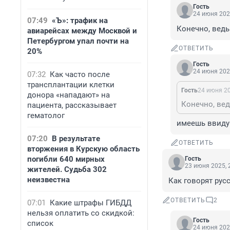
Гость
24 июня 202
07:49
«Ъ»: трафик на
Конечно, ведь
авиарейсах между Москвой и
Петербургом упал почти на
ОТВЕТИТЬ
20%
Гость
24 июня 202
07:32
Как часто после
трансплантации клетки
Гость
24 июня 20
донора «нападают» на
Конечно, вед
пациента, рассказывает
гематолог
имеешь ввиду 
07:20
В результате
ОТВЕТИТЬ
вторжения в Курскую область
погибли 640 мирных
Гость
23 июня 2025, 
жителей. Судьба 302
неизвестна
Как говорят рус
ОТВЕТИТЬ
2
07:01
Какие штрафы ГИБДД
нельзя оплатить со скидкой:
Гость
список
24 июня 202