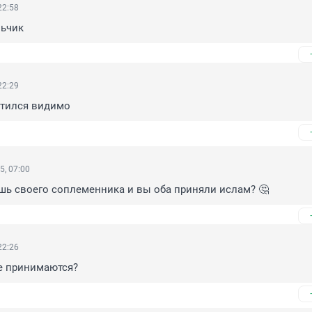
22:58
ьчик
22:29
отился видимо
5, 07:00
ешь своего соплеменника и вы оба приняли ислам? 🤔
22:26
е принимаются?