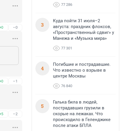
77 286
Куда пойти 31 июля–2
3
августа: праздник флоксов,
+0
–0
«Пространственный сдвиг» у
Манежа и «Музыка мира»
77 301
Погибшие и пострадавшие.
4
Что известно о взрыве в
центре Москвы
+0
–1
76 840
Галька била в людей,
5
пострадавших грузили в
скорые на лежаках. Что
+5
–2
происходило в Геленджике
после атаки БПЛА