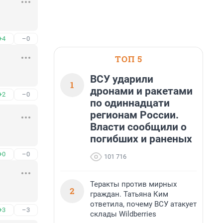
+4
–0
ТОП 5
ВСУ ударили
1
дронами и ракетами
+2
–0
по одиннадцати
регионам России.
Власти сообщили о
погибших и раненых
+0
–0
101 716
Теракты против мирных
2
граждан. Татьяна Ким
ответила, почему ВСУ атакует
+3
–3
склады Wildberries