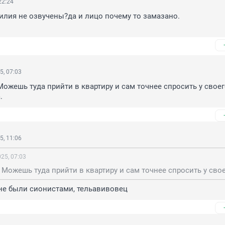
22:24
лия не озвучены?да и лицо почему то замазано.

5, 07:03
Можешь туда прийти в квартиру и сам точнее спросить у своег
.
5, 11:06
25, 07:03
не были сионистами, тельавивовец