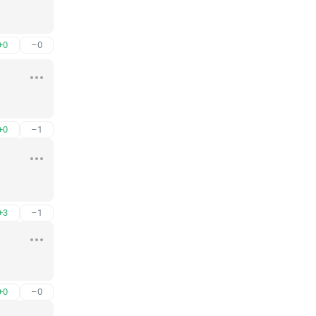
+0
–0
+0
–1
+3
–1
+0
–0