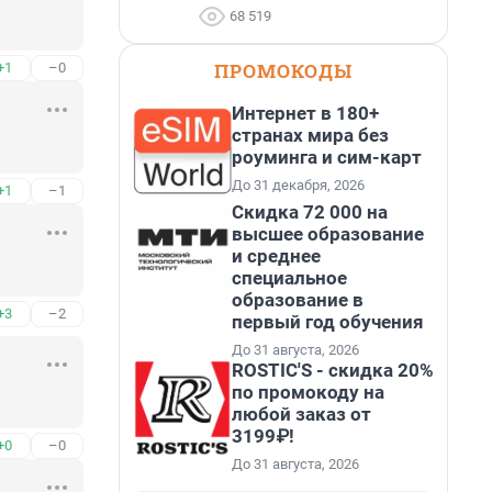
68 519
ПРОМОКОДЫ
+1
–0
Интернет в 180+
странах мира без
роуминга и сим-карт
До 31 декабря, 2026
+1
–1
Скидка 72 000 на
высшее образование
и среднее
специальное
образование в
+3
–2
первый год обучения
До 31 августа, 2026
ROSTIC'S - скидка 20%
по промокоду на
любой заказ от
3199₽!
+0
–0
До 31 августа, 2026