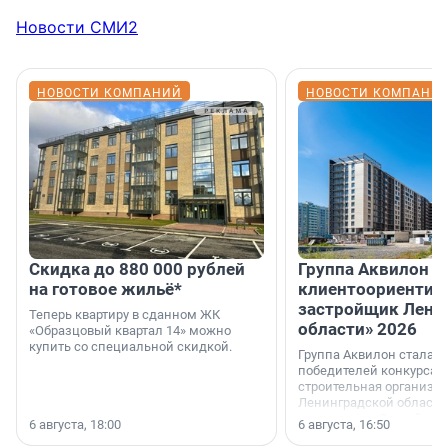
Новости СМИ2
НОВОСТИ КОМПАНИЙ
НОВОСТИ КОМПАНИ
Скидка до 880 000 рублей
Группа Аквилон 
на готовое жильё*
клиентоориентир
застройщик Лени
Теперь квартиру в сданном ЖК
области» 2026
«Образцовый квартал 14» можно
купить со специальной скидкой.
Группа Аквилон стала 
победителей конкурса 
строительная организа
Ленинградской области 
номинации «Самый
6 августа, 18:00
6 августа, 16:50
клиентоориентированн