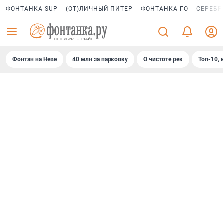
ФОНТАНКА SUP
(ОТ)ЛИЧНЫЙ ПИТЕР
ФОНТАНКА ГО
СЕРЕБР
Фонтан на Неве
40 млн за парковку
О чистоте рек
Топ-10, 