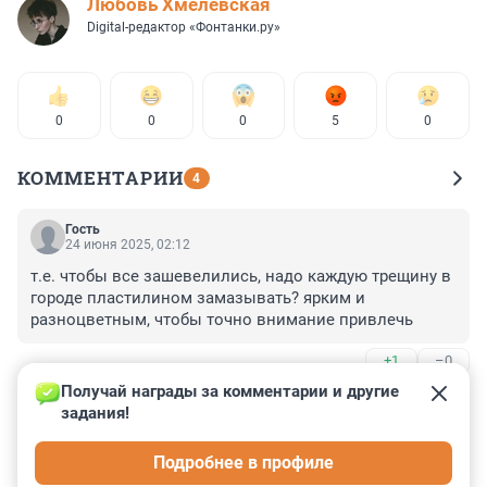
Любовь Хмелевская
Digital-редактор «Фонтанки.ру»
0
0
0
5
0
КОММЕНТАРИИ
4
Гость
24 июня 2025, 02:12
т.е. чтобы все зашевелились, надо каждую трещину в 
городе пластилином замазывать? ярким и 
разноцветным, чтобы точно внимание привлечь
+1
–0
Получай награды за комментарии и другие 
Гость
23 июня 2025, 21:14
задания!
Многие античные статуи без головы. И этот Денис 
Подробнее в профиле
тоже может быть без головы