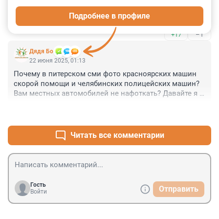
надпись. Телесный вред, физическому лицу при 
Подробнее в профиле
исполнении, квалифицировать по статье покушение 
на убийство.

+17
–1
Спорить не о чем.

Требуем!
Дядя Бо
22 июня 2025, 01:13
Почему в питерском сми фото красноярских машин 
скорой помощи и челябинских полицейских машин? 
Вам местных автомобилей не нафоткать? Давайте я 
помогу, за долю малую.
+5
–3
Читать все комментарии
Гость
Отправить
Войти