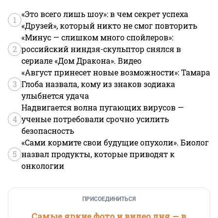
«Это всего лишь шоу»: в чем секрет успеха
1
«Друзей», который никто не смог повторить
«Минус — слишком много спойлеров»:
2
российский ниндзя-скульптор снялся в
сериале «Дом Дракона». Видео
«Август принесет новые возможности»: Тамара
3
Глоба назвала, кому из знаков зодиака
улыбнется удача
Надвигается волна пугающих вирусов —
4
ученые потребовали срочно усилить
безопасность
«Сами кормите свои будущие опухоли». Биолог
5
назвал продукты, которые приводят к
онкологии
ПРИСОЕДИНИТЬСЯ
Самые яркие фото и видео дня — в