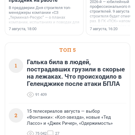
праздник на работе
2026-й — юбилейный го
профессионального пр
В преддверии Дня строителя топ-
строителей. 9 августа 2
менеджеры компании «СЗ
строителя будет отмечат
„Терминал-Ресурс“ — о планах
раз. В ГК «ПСК» напомни
компании, испытаниях и поводах для
появился праздник и к
осторожного оптимизма.
7 августа, 18:00
7 августа, 16:20
поменялась роль строит
ТОП 5
Галька била в людей,
1
пострадавших грузили в скорые
на лежаках. Что происходило в
Геленджике после атаки БПЛА
91 409
15 телесериалов августа — выбор
2
«Фонтанки»: «Коп-звезда», новые «Тед
Лассо» и «Джек Ричер», «Одержимость»
75 042
27