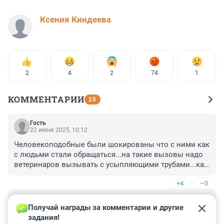
Ксения Киндеева
2
4
2
74
1
КОММЕНТАРИИ
25
Гость
22 июня 2025, 10:12
Человекоподобные были шокированы что с ними как 
с людьми стали обращаться...на такие вызовы надо 
ветеринаров вызывать с усыпляющими трубами...как 
в зоопарке
+4
–0
Гость
22 июня 2025, 02:01
Получай награды за комментарии и другие 
задания!
Хулиганство - на машину скорой помощи нанести 