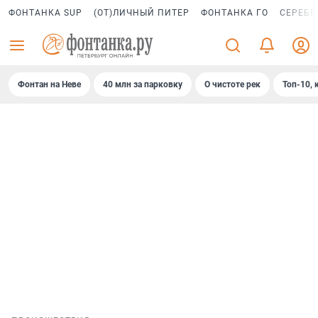
ФОНТАНКА SUP
(ОТ)ЛИЧНЫЙ ПИТЕР
ФОНТАНКА ГО
СЕРЕБР
Фонтан на Неве
40 млн за парковку
О чистоте рек
Топ-10, 