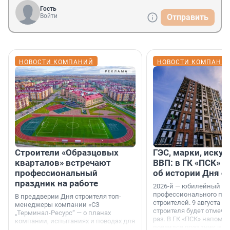
Гость
Войти
Отправить
НОВОСТИ КОМПАНИЙ
НОВОСТИ КОМПАНИ
Строители «Образцовых
ГЭС, марки, искус
кварталов» встречают
ВВП: в ГК «ПСК» р
профессиональный
об истории Дня с
праздник на работе
2026-й — юбилейный го
профессионального пр
В преддверии Дня строителя топ-
строителей. 9 августа 2
менеджеры компании «СЗ
строителя будет отмечат
„Терминал-Ресурс“ — о планах
раз. В ГК «ПСК» напомни
компании, испытаниях и поводах для
появился праздник и к
осторожного оптимизма.