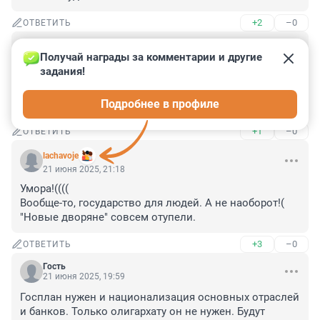
+2
–0
ОТВЕТИТЬ
Гость
21 июня 2025, 23:04
Получай награды за комментарии и другие 
задания!
Экономика предложений?! 

- Где мои 100р?

Подробнее в профиле
- Предлагаю вам идти .....
+1
–0
ОТВЕТИТЬ
lachavoje
21 июня 2025, 21:18
Умора!((((

Вообще-то, государство для людей. А не наоборот!( 
"Новые дворяне" совсем отупели.
+3
–0
ОТВЕТИТЬ
Гость
21 июня 2025, 19:59
Госплан нужен и национализация основных отраслей 
и банков. Только олигархату он не нужен. Будут 