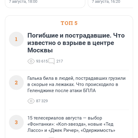
7 августа, 18:00
7 августа, 16:20
поменялась роль строит
ТОП 5
Погибшие и пострадавшие. Что
1
известно о взрыве в центре
Москвы
93 615
217
Галька била в людей, пострадавших грузили
2
в скорые на лежаках. Что происходило в
Геленджике после атаки БПЛА
87 329
15 телесериалов августа — выбор
3
«Фонтанки»: «Коп-звезда», новые «Тед
Лассо» и «Джек Ричер», «Одержимость»