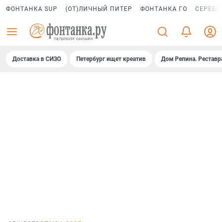
ФОНТАНКА SUP
(ОТ)ЛИЧНЫЙ ПИТЕР
ФОНТАНКА ГО
СЕРЕБР
Доставка в СИЗО
Петербург ищет креатив
Дом Репина. Реставр