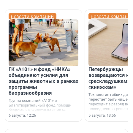
НОВОСТИ КОМПАНИЙ
НОВОСТИ КОМПАНИ
ГК «А101» и фонд «НИКА»
Петербуржцы
объединяют усилия для
возвращаются к
защиты животных в рамках
«раскладушкам» 
программы
«книжкам»
биоразнообразия
Технология гибких дисп
перестает быть нишевы
Группа компаний «А101» и
переходит в разряд вос
Благотворительный фонд помощи
повседневных решений
бездомным животным «НИКА»
заключили соглашение о
6 августа, 12:26
5 августа, 13:56
стратегическом сотрудничестве.