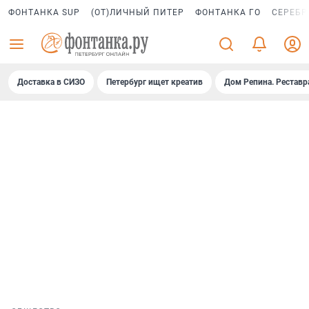
ФОНТАНКА SUP
(ОТ)ЛИЧНЫЙ ПИТЕР
ФОНТАНКА ГО
СЕРЕБР
Доставка в СИЗО
Петербург ищет креатив
Дом Репина. Реставр