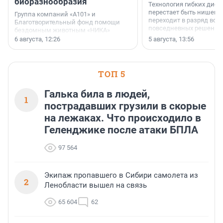
биоразнообразия
Технология гибких дисп
перестает быть нишевы
Группа компаний «А101» и
переходит в разряд вос
Благотворительный фонд помощи
повседневных решений
бездомным животным «НИКА»
заключили соглашение о
6 августа, 12:26
5 августа, 13:56
стратегическом сотрудничестве.
ТОП 5
Галька била в людей,
1
пострадавших грузили в скорые
на лежаках. Что происходило в
Геленджике после атаки БПЛА
97 564
Экипаж пропавшего в Сибири самолета из
2
Ленобласти вышел на связь
65 604
62