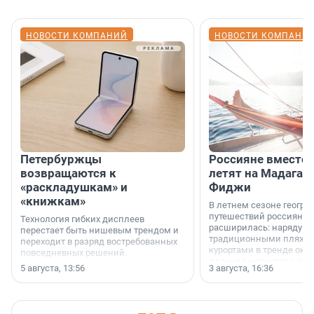
НОВОСТИ КОМПАНИЙ
НОВОСТИ КОМПАНИ
Петербуржцы
Россияне вместо
возвращаются к
летят на Мадагас
«раскладушкам» и
Фиджи
«книжкам»
В летнем сезоне геогра
путешествий россиян з
Технология гибких дисплеев
расширилась: наряду с
перестает быть нишевым трендом и
традиционными пляж
переходит в разряд востребованных
курортами в тренде ока
повседневных решений.
дальние маршруты, нап
5 августа, 13:56
3 августа, 16:36
острова Африки и Азии,
свидетельствуют данны
МегаФона.