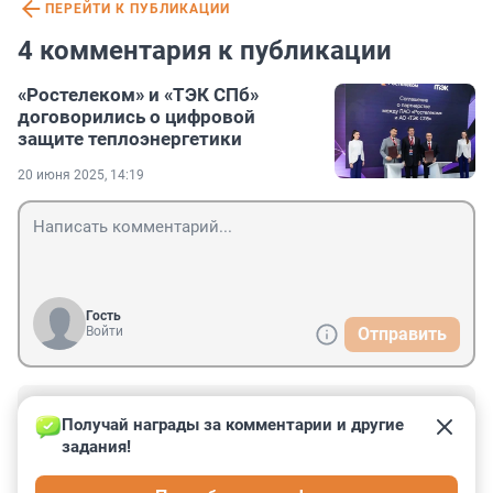
ПЕРЕЙТИ К ПУБЛИКАЦИИ
4 комментария к публикации
«Ростелеком» и «ТЭК СПб»
договорились о цифровой
защите теплоэнергетики
20 июня 2025, 14:19
Гость
Войти
Отправить
Гость
7 июля 2025, 14:10
Получай награды за комментарии и другие 
задания!
репутация у Ростелекома, скажем, непростая, 
качество услуг желает лучшего..Что получится у 