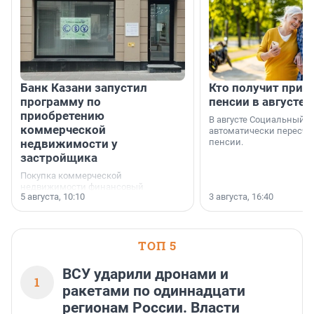
Банк Казани запустил
Кто получит приб
программу по
пенсии в августе
приобретению
В августе Социальный 
коммерческой
автоматически пересчи
недвижимости у
пенсии.
застройщика
Покупка коммерческой
недвижимости финансовый
5 августа, 10:10
3 августа, 16:40
инструмент, доступный для многих
предпринимателей. Будь то новый
офис, склад, торговое помещение
или готовый арендный бизнес —
успех сделки зависит от правильного
ТОП 5
выбора объекта и грамотного
финансирования.
ВСУ ударили дронами и
1
ракетами по одиннадцати
регионам России. Власти