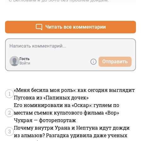
С Бегловым и до 30-го без проблем дойдем.
+1
–0
Читать все комментарии
Гость
Отправить
Войти
«Меня бесила моя роль»: как сегодня выглядит
1
Пуговка из «Папиных дочек»
Его номинировали на «Оскар»: гуляем по
2
местам съемок культового фильма «Вор»
Чухрая — фоторепортаж
Почему внутри Урана и Нептуна идут дожди
3
из алмазов? Разгадка удивила даже ученых