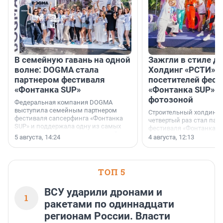
В семейную гавань на одной
Зажгли в стиле ди
волне: DOGMA стала
Холдинг «РСТИ» 
партнером фестиваля
посетителей фест
«Фонтанка SUP»
«Фонтанка SUP» я
фотозоной
Федеральная компания DOGMA
выступила семейным партнером
Строительный холдинг 
фестиваля сапсерфинга «Фонтанка
четвертый раз стал пар
SUP» и поддержала одну из самых
фестиваля «Фонтанка S
ярких и романтичных номинаций —
раз компания стремится
5 августа, 14:24
4 августа, 12:13
«SUP-свадьба».
привезти корпоративну
и подарить настоящий 
посетителям фестиваля
необычной фотозоне.
ТОП 5
ВСУ ударили дронами и
1
ракетами по одиннадцати
регионам России. Власти