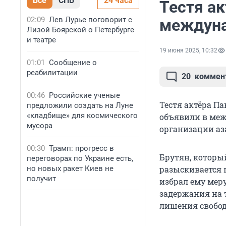
Все
СПБ
24 часа
Тестя а
02:09
Лев Лурье поговорит с
междуна
Лизой Боярской о Петербурге
и театре
19 июня 2025, 10:32
01:01
Сообщение о
реабилитации
20
коммен
00:46
Российские ученые
Тестя актёра П
предложили создать на Луне
«кладбище» для космического
объявили в меж
мусора
организации аз
00:30
Трамп: прогресс в
Брутян, которы
переговорах по Украине есть,
но новых ракет Киев не
разыскивается п
получит
избрал ему мер
задержания на 
лишения свобо