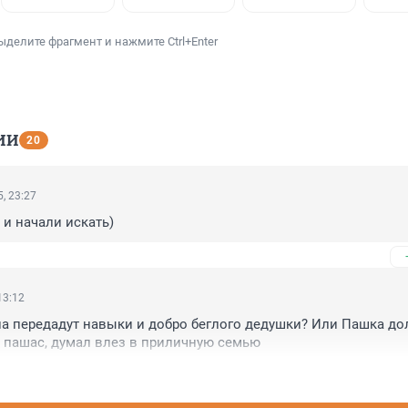
ыделите фрагмент и нажмите Ctrl+Enter
ИИ
20
, 23:27
и начали искать)
13:12
на передадут навыки и добро беглого дедушки? Или Пашка до
 пашас, думал влез в приличную семью