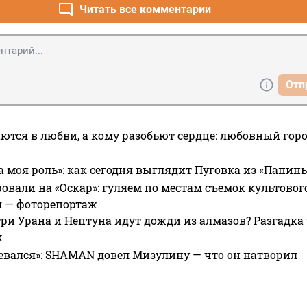
Читать все комментарии
Отп
ются в любви, а кому разобьют сердце: любовный гор
а моя роль»: как сегодня выглядит Пуговка из «Папин
овали на «Оскар»: гуляем по местам съемок культово
я — фоторепортаж
ри Урана и Нептуна идут дожди из алмазов? Разгадка
х
евался»: SHAMAN довел Мизулину — что он натворил