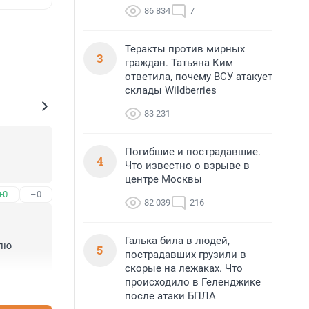
86 834
7
Теракты против мирных
3
граждан. Татьяна Ким
ответила, почему ВСУ атакует
склады Wildberries
83 231
Погибшие и пострадавшие.
4
Что известно о взрыве в
центре Москвы
+0
–0
82 039
216
Галька била в людей,
лю 
5
пострадавших грузили в
скорые на лежаках. Что
происходило в Геленджике
+1
–0
после атаки БПЛА