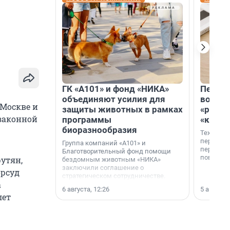
ГК «А101» и фонд «НИКА»
Петер
объединяют усилия для
возвр
 Москве и
защиты животных в рамках
«раскл
законной
программы
«книж
биоразнообразия
Технолог
перестае
Группа компаний «А101» и
переходи
Благотворительный фонд помощи
повседне
утян,
бездомным животным «НИКА»
заключили соглашение о
орсуд
стратегическом сотрудничестве.
а
6 августа, 12:26
5 августа,
лет