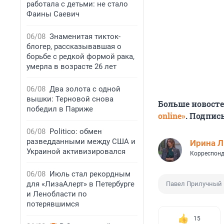
работала с детьми: не стало
Фаины Саевич
06/08
Знаменитая тикток-
блогер, рассказывавшая о
борьбе с редкой формой рака,
умерла в возрасте 26 лет
06/08
Два золота с одной
вышки: Терновой снова
Больше новост
победил в Париже
online»
. Подпис
06/08
Politico: обмен
разведданными между США и
Ирина 
Украиной активизировался
Корреспонд
06/08
Июль стал рекордным
для «ЛизаАлерт» в Петербурге
Павел Прилучный
и Ленобласти по
потерявшимся
15