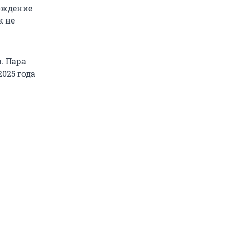
ождение
к не
. Пара
2025 года