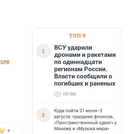
ТОП 5
ВСУ ударили
1
дронами и ракетами
по одиннадцати
 SPB
регионам России.
Власти сообщили о
погибших и раненых
107 260
Куда пойти 31 июля–2
2
августа: праздник флоксов,
«Пространственный сдвиг» у
Манежа и «Музыка мира»
0