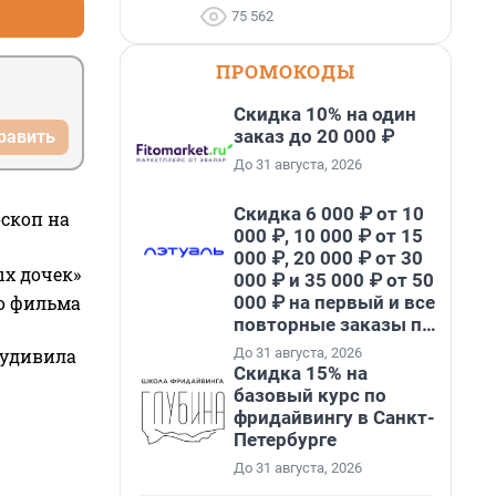
75 562
ПРОМОКОДЫ
Скидка 10% на один
заказ до 20 000 ₽
равить
До 31 августа, 2026
Скидка 6 000 ₽ от 10
оскоп на
000 ₽, 10 000 ₽ от 15
000 ₽, 20 000 ₽ от 30
ых дочек»
000 ₽ и 35 000 ₽ от 50
000 ₽ на первый и все
го фильма
повторные заказы по
промокоду НАБЕРИ
До 31 августа, 2026
 удивила
Скидка 15% на
базовый курс по
фридайвингу в Санкт-
Петербурге
До 31 августа, 2026