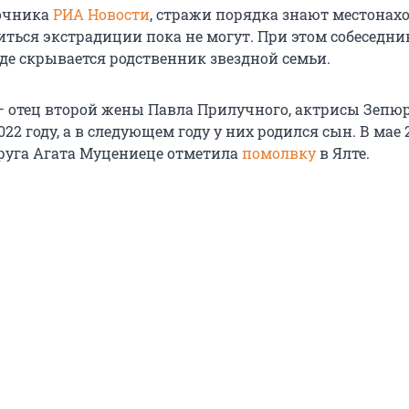
очника
РИА Новости
, стражи порядка знают местонах
иться экстрадиции пока не могут. При этом собеседни
где скрывается родственник звездной семьи.
 отец второй жены Павла Прилучного, актрисы Зепюр
022 году, а в следующем году у них родился сын. В мае 
руга Агата Муцениеце отметила
помолвку
в Ялте.