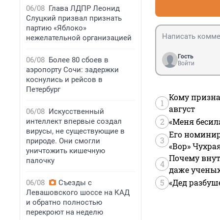
06/08
Глава ЛДПР Леонид
Слуцкий призвал признать
партию «Яблоко»
нежелательной организацией
Гость
06/08
Более 80 сбоев в
Войти
аэропорту Сочи: задержки
коснулись и рейсов в
Петербург
Кому призна
1
август
06/08
Искусственный
2
«Меня бесил
интеллект впервые создал
вирусы, не существующие в
Его номинир
3
природе. Они смогли
«Вор» Чухра
уничтожить кишечную
Почему внут
палочку
4
даже учены
5
«Дед разбуш
06/08
Съезды с
Левашовского шоссе на КАД
и обратно полностью
перекроют на неделю