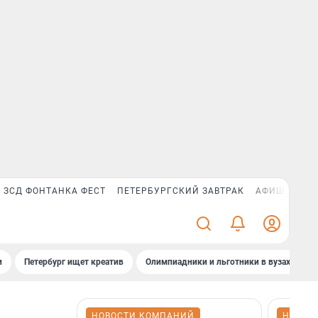
ЗСД ФОНТАНКА ФЕСТ
ПЕТЕРБУРГСКИЙ ЗАВТРАК
АФИША PLUS
и
Петербург ищет креатив
Олимпиадники и льготники в вузах СПб
НОВОСТИ КОМПАНИЙ
НОВОС