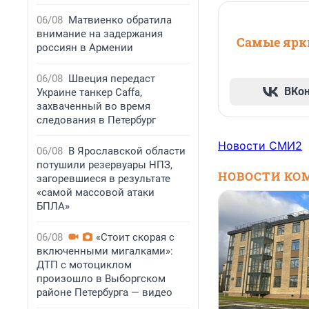
06/08
Матвиенко обратила
внимание на задержания
Самые ярки
россиян в Армении
06/08
Швеция передаст
ВКо
Украине танкер Caffa,
захваченный во время
следования в Петербург
Новости СМИ2
06/08
В Ярославской области
потушили резервуары НПЗ,
НОВОСТИ КО
загоревшиеся в результате
«самой массовой атаки
БПЛА»
06/08
«Стоит скорая с
включенными мигалками»:
ДТП с мотоциклом
произошло в Выборгском
районе Петербурга — видео