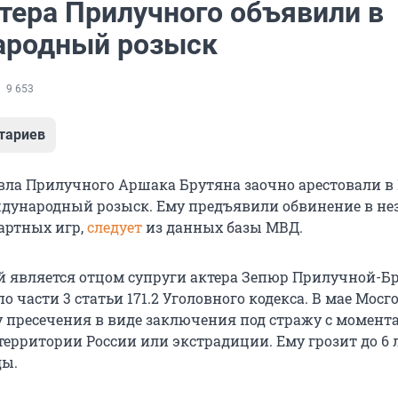
ктера Прилучного объявили в
родный розыск
9 653
тариев
авла Прилучного Аршака Брутяна заочно арестовали в
дународный розыск. Ему предъявили обвинение в не
артных игр,
следует
из данных базы МВД.
й является отцом супруги актера Зепюр Прилучной-Бр
о части 3 статьи 171.2 Уголовного кодекса. В мае Мосг
у пресечения в виде заключения под стражу с момент
территории России или экстрадиции. Ему грозит до 6 
ды.