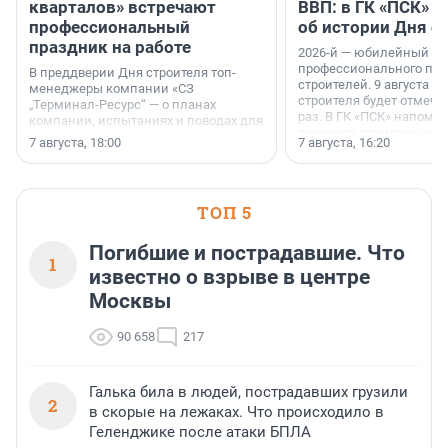
кварталов» встречают
ВВП: в ГК «ПСК» р
профессиональный
об истории Дня с
праздник на работе
2026-й — юбилейный го
профессионального пр
В преддверии Дня строителя топ-
строителей. 9 августа 2
менеджеры компании «СЗ
строителя будет отмечат
„Терминал-Ресурс“ — о планах
раз. В ГК «ПСК» напомни
компании, испытаниях и поводах для
появился праздник и к
осторожного оптимизма.
7 августа, 18:00
7 августа, 16:20
поменялась роль строит
ТОП 5
Погибшие и пострадавшие. Что
1
известно о взрыве в центре
Москвы
90 658
217
Галька била в людей, пострадавших грузили
2
в скорые на лежаках. Что происходило в
Геленджике после атаки БПЛА