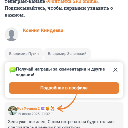
телеграм-канале
«Фонтанка SPB online»
.
Подписывайтесь, чтобы первыми узнавать о
важном.
Ксения Киндеева
Владимир Путин
Владимир Зеленский
Получай награды за комментарии и другие 
задания!
5
28
2
5
1
Подробнее в профиле
КОММЕНТАРИИ
81
Кот Ученый 2
19 июня 2025, 11:32
Зеля уже нежилец. С ним встречаться будет только 
следователь военной прокуратуры