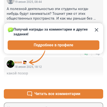
19 июня 2025, 08:44
А полезной деятельностью эти студенты когда-
нибудь будут заниматься? Тошнит уже от этих 
общественных пространств. И как мы раньше без 
этой ерунды жили?
+0
–0
Получай награды за комментарии и другие 
задания!
Гость
18 июня 2025, 20:50
Подробнее в профиле
Когда появится?
+0
–0
ixcom
18 июня 2025, 18:12
какой позор
+0
–0
Читать все комментарии