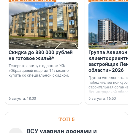
НОВОСТИ КОМПАНИЙ
НОВОСТИ КОМПАНИ
Скидка до 880 000 рублей
Группа Аквилон 
на готовое жильё*
клиентоориентир
застройщик Лени
Теперь квартиру в сданном ЖК
области» 2026
«Образцовый квартал 14» можно
купить со специальной скидкой.
Группа Аквилон стала 
победителей конкурса 
строительная организа
Ленинградской области 
номинации «Самый
6 августа, 18:00
6 августа, 16:50
клиентоориентированн
застройщик Ленинград
области».
ТОП 5
ВСУ ударили дронами и