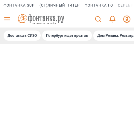
ФОНТАНКА SUP
(ОТ)ЛИЧНЫЙ ПИТЕР
ФОНТАНКА ГО
СЕРЕБР
Доставка в СИЗО
Петербург ищет креатив
Дом Репина. Реставр