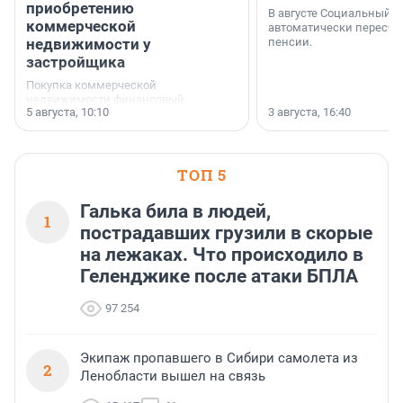
приобретению
В августе Социальный 
коммерческой
автоматически пересчи
недвижимости у
пенсии.
застройщика
Покупка коммерческой
недвижимости финансовый
5 августа, 10:10
3 августа, 16:40
инструмент, доступный для многих
предпринимателей. Будь то новый
офис, склад, торговое помещение
или готовый арендный бизнес —
успех сделки зависит от правильного
ТОП 5
выбора объекта и грамотного
финансирования.
Галька била в людей,
1
пострадавших грузили в скорые
на лежаках. Что происходило в
Геленджике после атаки БПЛА
97 254
Экипаж пропавшего в Сибири самолета из
2
Ленобласти вышел на связь