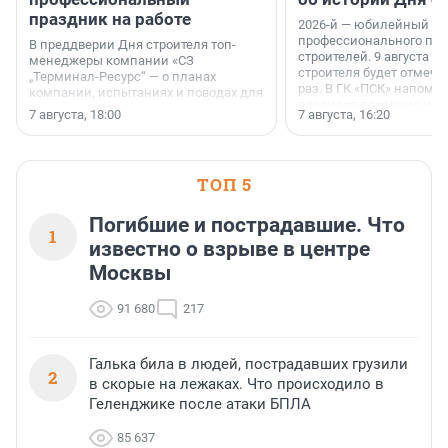
праздник на работе
2026-й — юбилейный го
профессионального пр
В преддверии Дня строителя топ-
строителей. 9 августа 2
менеджеры компании «СЗ
строителя будет отмечат
„Терминал-Ресурс“ — о планах
раз. В ГК «ПСК» напомни
компании, испытаниях и поводах для
появился праздник и к
осторожного оптимизма.
7 августа, 18:00
7 августа, 16:20
поменялась роль строит
ТОП 5
Погибшие и пострадавшие. Что
1
известно о взрыве в центре
Москвы
91 680
217
Галька била в людей, пострадавших грузили
2
в скорые на лежаках. Что происходило в
Геленджике после атаки БПЛА
85 637