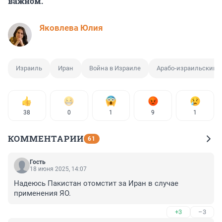
важном.
Яковлева Юлия
Израиль
Иран
Война в Израиле
Арабо-израильский 
38
0
1
9
1
КОММЕНТАРИИ
61
Гость
18 июня 2025, 14:07
Надеюсь Пакистан отомстит за Иран в случае 
применения ЯО.
+3
–3