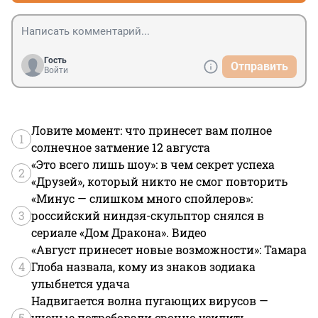
Гость
Отправить
Войти
Ловите момент: что принесет вам полное
1
солнечное затмение 12 августа
«Это всего лишь шоу»: в чем секрет успеха
2
«Друзей», который никто не смог повторить
«Минус — слишком много спойлеров»:
3
российский ниндзя-скульптор снялся в
сериале «Дом Дракона». Видео
«Август принесет новые возможности»: Тамара
4
Глоба назвала, кому из знаков зодиака
улыбнется удача
Надвигается волна пугающих вирусов —
5
ученые потребовали срочно усилить