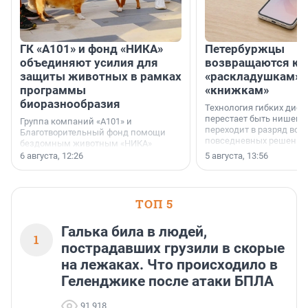
ГК «А101» и фонд «НИКА»
Петербуржцы
объединяют усилия для
возвращаются к
защиты животных в рамках
«раскладушкам» 
программы
«книжкам»
биоразнообразия
Технология гибких дисп
перестает быть нишевы
Группа компаний «А101» и
переходит в разряд вос
Благотворительный фонд помощи
повседневных решений
бездомным животным «НИКА»
заключили соглашение о
6 августа, 12:26
5 августа, 13:56
стратегическом сотрудничестве.
ТОП 5
Галька била в людей,
1
пострадавших грузили в скорые
на лежаках. Что происходило в
Геленджике после атаки БПЛА
91 918