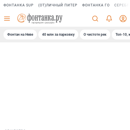
ФОНТАНКА SUP
(ОТ)ЛИЧНЫЙ ПИТЕР
ФОНТАНКА ГО
СЕРЕБР
Фонтан на Неве
40 млн за парковку
О чистоте рек
Топ-10, 