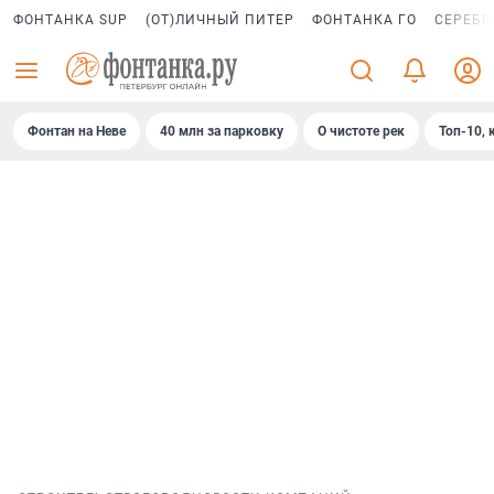
ФОНТАНКА SUP
(ОТ)ЛИЧНЫЙ ПИТЕР
ФОНТАНКА ГО
СЕРЕБР
Фонтан на Неве
40 млн за парковку
О чистоте рек
Топ-10, 