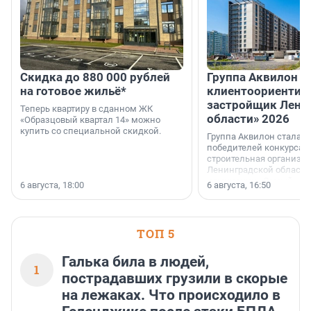
Скидка до 880 000 рублей
Группа Аквилон 
на готовое жильё*
клиентоориентир
застройщик Лени
Теперь квартиру в сданном ЖК
области» 2026
«Образцовый квартал 14» можно
купить со специальной скидкой.
Группа Аквилон стала 
победителей конкурса 
строительная организа
Ленинградской области 
номинации «Самый
6 августа, 18:00
6 августа, 16:50
клиентоориентированн
застройщик Ленинград
области».
ТОП 5
Галька била в людей,
1
пострадавших грузили в скорые
на лежаках. Что происходило в