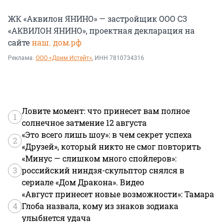
ЖК «Аквилон ЯНИНО» — застройщик ООО СЗ
«АКВИЛОН ЯНИНО», проектная декларация на
сайте
наш. дом.рф
Реклама.
ООО «Дрим Истейт»
, ИНН 7810734316
Ловите момент: что принесет вам полное
1
солнечное затмение 12 августа
«Это всего лишь шоу»: в чем секрет успеха
2
«Друзей», который никто не смог повторить
«Минус — слишком много спойлеров»:
3
российский ниндзя-скульптор снялся в
сериале «Дом Дракона». Видео
«Август принесет новые возможности»: Тамара
4
Глоба назвала, кому из знаков зодиака
улыбнется удача