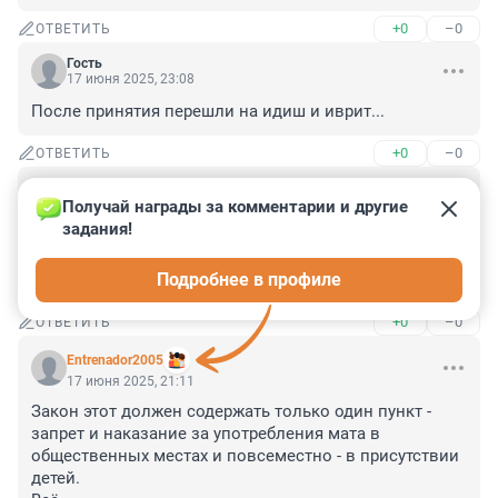
+0
–0
ОТВЕТИТЬ
Гость
17 июня 2025, 23:08
После принятия перешли на идиш и иврит...
+0
–0
ОТВЕТИТЬ
Гость
17 июня 2025, 22:42
Получай награды за комментарии и другие 
задания!
Ну что же вы так сразу. На латинице запрещено, а 
девелоперы - то на кириллице написаны, и разные 
Подробнее в профиле
менеджеры, вместе с президентом, тоже
+0
–0
ОТВЕТИТЬ
Entrenador2005
17 июня 2025, 21:11
Закон этот должен содержать только один пункт - 
запрет и наказание за употребления мата в 
общественных местах и повсеместно - в присутствии 
детей.
