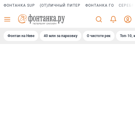
ФОНТАНКА SUP
(ОТ)ЛИЧНЫЙ ПИТЕР
ФОНТАНКА ГО
СЕРЕБР
Фонтан на Неве
40 млн за парковку
О чистоте рек
Топ-10, 