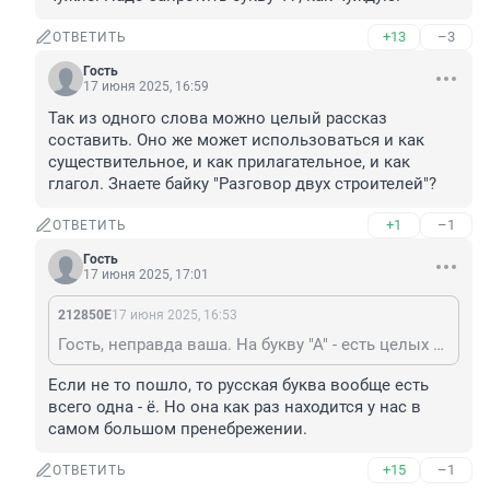
+13
–3
ОТВЕТИТЬ
Гость
17 июня 2025, 16:59
Так из одного слова можно целый рассказ 
составить. Оно же может использоваться и как 
существительное, и как прилагательное, и как 
глагол. Знаете байку "Разговор двух строителей"?
+1
–1
ОТВЕТИТЬ
Гость
17 июня 2025, 17:01
212850Е
17 июня 2025, 16:53
Гость, неправда ваша. На букву "А" - есть целых два русских слова: "Азбука" и "Авось". А остальные, да, чужие. Надо запретить букву "А", как чуждую.
Если не то пошло, то русская буква вообще есть 
всего одна - ё. Но она как раз находится у нас в 
самом большом пренебрежении.
+15
–1
ОТВЕТИТЬ