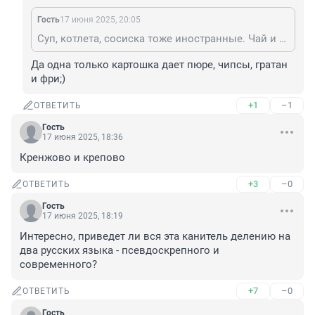
Гость
17 июня 2025, 20:05
Суп, котлета, сосиска тоже иностранные. Чай и кофе еще. Про картошку с огурцами еще нужно не забыть. Тефтели с соусом и бульон тоже запретим?
Да одна только картошка дает пюре, чипсы, гратан 
и фри;)
+1
–1
ОТВЕТИТЬ
Гость
17 июня 2025, 18:36
Кренжово и крепово
+3
–0
ОТВЕТИТЬ
Гость
17 июня 2025, 18:19
Интересно, приведет ли вся эта канитель делению на 
два русских языка - псевдоскрепного и 
современного?
+7
–0
ОТВЕТИТЬ
Гость