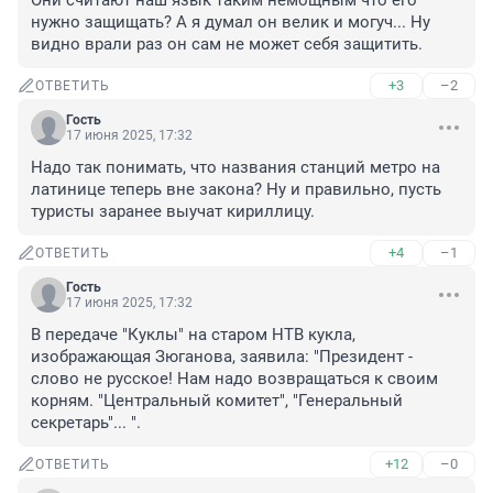
Они считают наш язык таким немощным что его 
нужно защищать? А я думал он велик и могуч... Ну 
видно врали раз он сам не может себя защитить.
+3
–2
ОТВЕТИТЬ
Гость
17 июня 2025, 17:32
Надо так понимать, что названия станций метро на 
латинице теперь вне закона? Ну и правильно, пусть 
туристы заранее выучат кириллицу.
+4
–1
ОТВЕТИТЬ
Гость
17 июня 2025, 17:32
В передаче "Куклы" на старом НТВ кукла, 
изображающая Зюганова, заявила: "Президент - 
слово не русское! Нам надо возвращаться к своим 
корням. "Центральный комитет", "Генеральный 
секретарь"... ".
+12
–0
ОТВЕТИТЬ