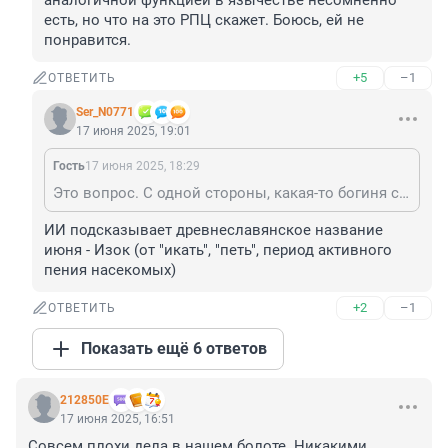
аналогичной функцией в язычестве несомненно 
есть, но что на это РПЦ скажет. Боюсь, ей не 
понравится.
+5
–1
ОТВЕТИТЬ
Ser_N0771
17 июня 2025, 19:01
Гость
17 июня 2025, 18:29
Это вопрос. С одной стороны, какая-то богиня с аналогичной функцией в язычестве несомненно есть, но что на это РПЦ скажет. Боюсь, ей не понравится.
ИИ подсказывает древнеславянское название 
июня - Изок (от "икать", "петь", период активного 
пения насекомых)
+2
–1
ОТВЕТИТЬ
Показать ещё 6 ответов
212850Е
17 июня 2025, 16:51
Совсем плохи дела в нашем болоте. Никакими 