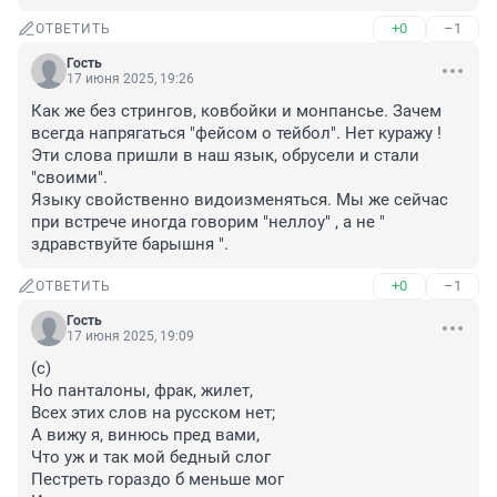
+0
–1
ОТВЕТИТЬ
Гость
17 июня 2025, 19:26
Как же без стрингов, ковбойки и монпансье. Зачем 
всегда напрягаться "фейсом о тейбол". Нет куражу ! 
Эти слова пришли в наш язык, обрусели и стали 
"своими".

Языку свойственно видоизменяться. Мы же сейчас 
при встрече иногда говорим "неллоу" , а не " 
здравствуйте барышня ".
+0
–1
ОТВЕТИТЬ
Гость
17 июня 2025, 19:09
(с)

Но панталоны, фрак, жилет,

Всех этих слов на русском нет;

А вижу я, винюсь пред вами,

Что уж и так мой бедный слог

Пестреть гораздо б меньше мог
