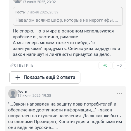
17 июня 2025, 23:02
Гость
17 июня 2025, 20:39
Навалом всяких цифр, которые не иероглифы. Тот же деванагари, монгольские цифры, тибетские, лаосские. Плюс еще многие цифры буквами записывали, как в иврите или старославянском (типа А с завитушкой сверху — 1, Б с завитушкой — 2 и тд)
Не спорю. Но в мире в основном используются 
арабские и , частично, римские.

А мы теперь можем тоже что-нибудь "с 
завитушками" придумать. Сейчас указ издадут или 
закон напишут и лингвисты примутся за дело.
+0
–0
ОТВЕТИТЬ
Показать ещё 2 ответа
Гость
17 июня 2025, 19:38
"...Закон направлен на защиту прав потребителей и 
обеспечение доступности информации,..." - закон 
направлен на отупение населения. Да ак как же быть 
со словами Президент, Конституция и подобными им 
они ведь не русские......