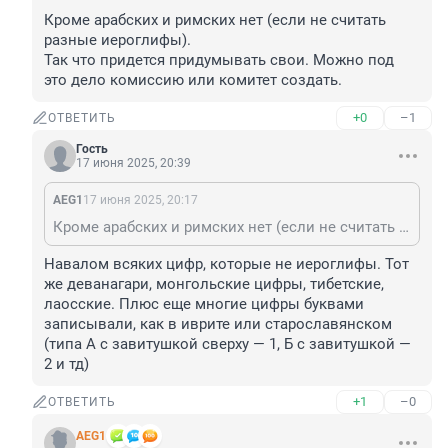
Кроме арабских и римских нет (если не считать 
разные иероглифы).

Так что придется придумывать свои. Можно под 
это дело комиссию или комитет создать.
+0
–1
ОТВЕТИТЬ
Гость
17 июня 2025, 20:39
AEG1
17 июня 2025, 20:17
Кроме арабских и римских нет (если не считать разные иероглифы). Так что придется придумывать свои. Можно под это дело комиссию или комитет создать.
Навалом всяких цифр, которые не иероглифы. Тот 
же деванагари, монгольские цифры, тибетские, 
лаосские. Плюс еще многие цифры буквами 
записывали, как в иврите или старославянском 
(типа А с завитушкой сверху — 1, Б с завитушкой — 
2 и тд)
+1
–0
ОТВЕТИТЬ
AEG1