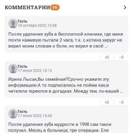
КОММЕНТАРИИ
56
Гость
18 октября 2025, 16:58
После удаления зуба в бесплатной клинике, где меня 
почти наживую пытали 2 часа, т.к. с.котина хирург не 
верил моим словам о боли, но верил в своё 
обезболивающее, ещё и прикрикивал чего вы 
+0
–0
стонете, а у меня на минуточку судорогой ноги от 
боли свело и ногти о кресло стоматологическое 
Гость
были поломаны, как я от боли в него цеплялась... в 
17 июня 2025, 18:15
общем только через 2 часа методом тыканья и 
Ирина Лысак,Вы семейная?Срочно укажите эту 
выпиливания наугад перемычки между сосеним 
информацию.А то подписались не пойми как,и 
зубом уже в поисках неуловимого корня, причем уже 
читатели теряются в догадках .Между тем, по-вашей 
подключился и второй хирург и медсестра, меня 
логике,эта деталь очень существенна для 
наконец-то решили отправить на рентген 🤦🤦🤦 едва 
+2
–0
восприятия.А если серьезно -неловко за вас даже.Вы 
доползла до рентгенкабинета. Пока на лавочке 
б исправили заголовок.Признавать свои ошибки-это 
сидела ждала очереди, ноги от боли судорогами 
Гость
прогресс.
17 июня 2025, 16:43
"ломало", а потом и вовсе колотить стало. Только 
минут через 8 отпустило.

После удаления зуба мудрости в 1998 сам такое 
Вернулась со снимком к хирургу, они втроём 
получил. Месяц в больнице, три операции. Еле 