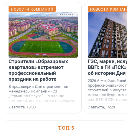
НОВОСТИ КОМПАНИЙ
НОВОСТИ КОМПАНИ
Строители «Образцовых
ГЭС, марки, искус
кварталов» встречают
ВВП: в ГК «ПСК» р
профессиональный
об истории Дня с
праздник на работе
2026-й — юбилейный го
профессионального пр
В преддверии Дня строителя топ-
строителей. 9 августа 2
менеджеры компании «СЗ
строителя будет отмечат
„Терминал-Ресурс“ — о планах
раз. В ГК «ПСК» напомни
компании, испытаниях и поводах для
появился праздник и к
осторожного оптимизма.
7 августа, 18:00
7 августа, 16:20
поменялась роль строит
ТОП 5