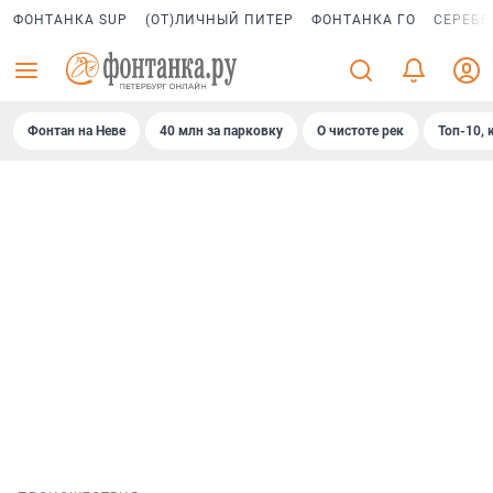
ФОНТАНКА SUP
(ОТ)ЛИЧНЫЙ ПИТЕР
ФОНТАНКА ГО
СЕРЕБР
Фонтан на Неве
40 млн за парковку
О чистоте рек
Топ-10, 