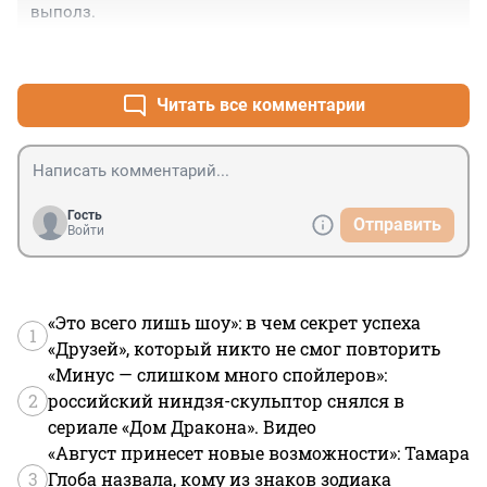
посмотрели и внезапно перестали искать корень, 
выполз.
вкололи мне другое обезболивающее из совсем 
другого шприца, металлического и вот тут только 
+0
–0
боль адская начала проходить, они резко перестали 
искать корень и начали зашивать вставив мне 
Читать все комментарии
саморассасываюшуюся губку размером с фалангу 
большого пальца руки, хотели поставить 2, но 
поставили 1, дали больничный на 2 недели, 
антибиотики на 2 недели, "поздравили со сквозной 
перфорацией в гайморову пазуху" и что очень редко 
Гость
Отправить
когда само заживает, но вы молодая и возможно 
Войти
само зарастёт, но в случае чего от 60 000 руб. стоит 
операция по вставке пластины
«Это всего лишь шоу»: в чем секрет успеха
1
«Друзей», который никто не смог повторить
«Минус — слишком много спойлеров»:
2
российский ниндзя-скульптор снялся в
сериале «Дом Дракона». Видео
«Август принесет новые возможности»: Тамара
3
Глоба назвала, кому из знаков зодиака