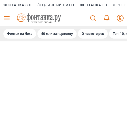
ФОНТАНКА SUP
(ОТ)ЛИЧНЫЙ ПИТЕР
ФОНТАНКА ГО
СЕРЕБР
Фонтан на Неве
40 млн за парковку
О чистоте рек
Топ-10, 