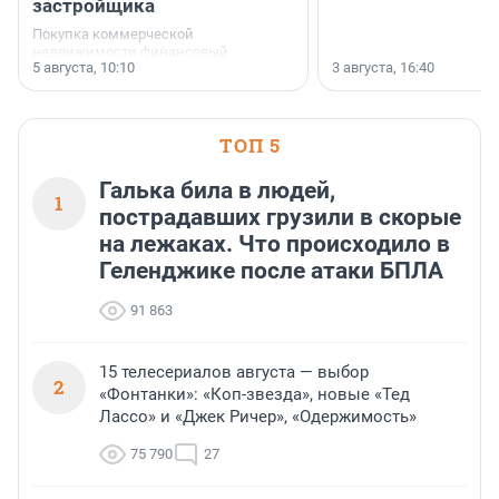
застройщика
Покупка коммерческой
недвижимости финансовый
5 августа, 10:10
3 августа, 16:40
инструмент, доступный для многих
предпринимателей. Будь то новый
офис, склад, торговое помещение
или готовый арендный бизнес —
успех сделки зависит от правильного
ТОП 5
выбора объекта и грамотного
финансирования.
Галька била в людей,
1
пострадавших грузили в скорые
на лежаках. Что происходило в
Геленджике после атаки БПЛА
91 863
15 телесериалов августа — выбор
2
«Фонтанки»: «Коп-звезда», новые «Тед
Лассо» и «Джек Ричер», «Одержимость»
75 790
27