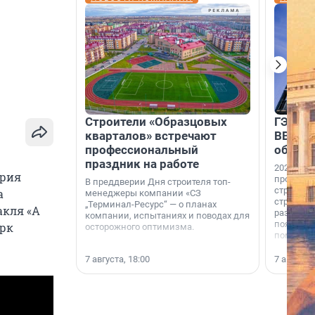
Строители «Образцовых
ГЭС, м
кварталов» встречают
ВВП: в
профессиональный
об ист
праздник на работе
2026-й —
ория
професси
В преддверии Дня строителя топ-
строителе
а
менеджеры компании «СЗ
строителя
„Терминал-Ресурс“ — о планах
акля «А
раз. В ГК
компании, испытаниях и поводах для
появился
ерк
осторожного оптимизма.
поменяла
7 августа, 18:00
7 августа,