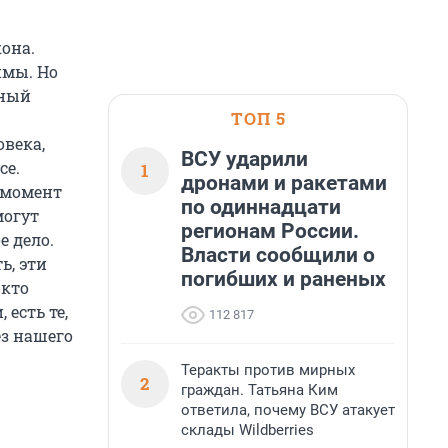
она.
имы. Но
чный
ТОП 5
овека,
ВСУ ударили
се.
1
дронами и ракетами
 момент
по одиннадцати
могут
регионам России.
е дело.
Власти сообщили о
ь, эти
погибших и раненых
 кто
 есть те,
112 817
ез нашего
Теракты против мирных
2
граждан. Татьяна Ким
ответила, почему ВСУ атакует
склады Wildberries