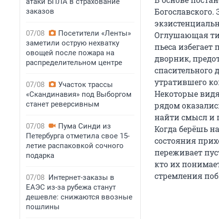
атаки БПЛА в страхование
Богославского. 
заказов
экзистенциальн
07/08
Посетители «Ленты»
Оглушающая тиш
заметили острую нехватку
пьеса избегает
овощей после пожара на
дворник, предо
распределительном центре
спасительного 
утратившего ко
07/08
Участок трассы
Некоторые видя
«Скандинавия» под Выборгом
станет реверсивным
рядом оказались
найти смысл и п
07/08
Пума Синди из
Когда берёшь на
Петербурга отметила свое 15-
состояния прихо
летие распаковкой сочного
переживает пуст
подарка
кто их понимает
стремления поб
07/08
Интернет-заказы в
ЕАЭС из-за рубежа станут
дешевле: снижаются ввозные
пошлины