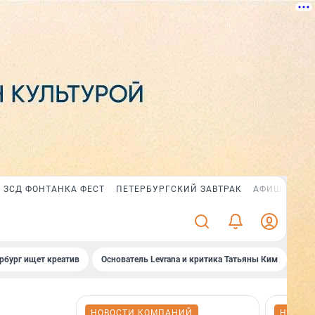
ЗСД ФОНТАНКА ФЕСТ
ПЕТЕРБУРГСКИЙ ЗАВТРАК
АФИША PLUS
рбург ищет креатив
Основатель Levrana и критика Татьяны Ким
Зач
НОВОСТИ КОМПАНИЙ
НОВОС