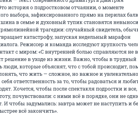
Это история о подростковом отчаянии, о моменте
ого выбора, зафиксированного прямо на перилах балк
ина в семье и духовный тупик становятся невынос
 прямолинейной трагедии: случайный свидетель, обы
твращает катастрофу, запуская недельный марафон
диалога. Режиссер и команда исследуют хрупкость чел
нтакт с миром: «С внутренней болью справляются не в
т решение в уходе из жизни. Важно, чтобы в трудный
 люди, которые объяснят, что с тобой происходит, по
онять, что жить — сложное, но важное и увлекательно
 себя ответственность за то, чтобы радоваться и любит
дят. Хочется, чтобы после спектакля подростки и все,
оту, почувствовали: с ними всё в порядке, они не одни,
. И чтобы задумались: завтра может не наступить и б
ыстрее всё закончить».