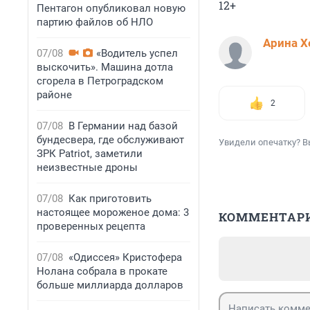
12+
Пентагон опубликовал новую
партию файлов об НЛО
Арина Х
07/08
«Водитель успел
выскочить». Машина дотла
сгорела в Петроградском
районе
2
07/08
В Германии над базой
бундесвера, где обслуживают
Увидели опечатку? В
ЗРК Patriot, заметили
неизвестные дроны
07/08
Как приготовить
настоящее мороженое дома: 3
КОММЕНТАР
проверенных рецепта
07/08
«Одиссея» Кристофера
Нолана собрала в прокате
больше миллиарда долларов