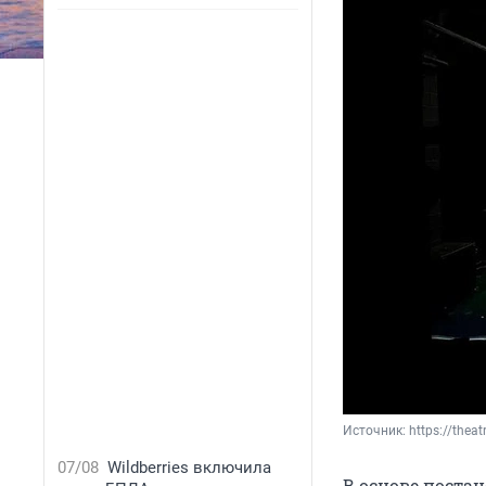
Источник: 
https://theat
07/08
Wildberries включила
В основе поста