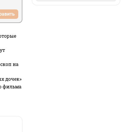
равить
которые
ут
оскоп на
ых дочек»
го фильма