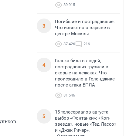
89 915
Погибшие и пострадавшие.
3
Что известно о взрыве в
центре Москвы
87 426
216
Галька била в людей,
4
пострадавших грузили в
скорые на лежаках. Что
происходило в Геленджике
после атаки БПЛА
81 546
15 телесериалов августа —
5
выбор «Фонтанки»: «Коп-
ульков.
звезда», новые «Тед Лассо»
и «Джек Ричер»,