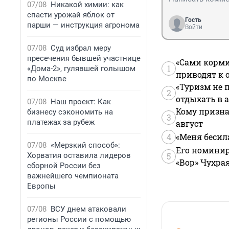
07/08
Никакой химии: как
спасти урожай яблок от
Гость
парши — инструкция агронома
Войти
07/08
Суд избрал меру
пресечения бывшей участнице
«Сами корми
1
«Дома-2», гулявшей голышом
приводят к 
по Москве
«Туризм не 
2
отдыхать в а
07/08
Наш проект: Как
Кому призна
бизнесу сэкономить на
3
платежах за рубеж
август
4
«Меня бесил
07/08
«Мерзкий способ»:
Его номинир
Хорватия оставила лидеров
5
«Вор» Чухра
сборной России без
важнейшего чемпионата
Европы
07/08
ВСУ днем атаковали
регионы России с помощью