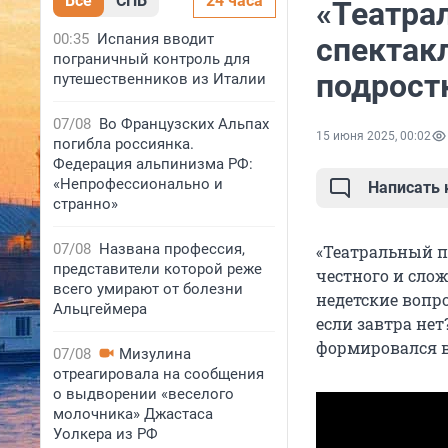
Все
СПБ
24 часа
«Театра
00:35
Испания вводит
спектакл
пограничный контроль для
подрост
путешественников из Италии
07/08
Во Французских Альпах
15 июня 2025, 00:02
погибла россиянка.
Федерация альпинизма РФ:
«Непрофессионально и
Написать
странно»
07/08
Названа профессия,
«Театральный п
представители которой реже
честного и слож
всего умирают от болезни
недетские вопро
Альцгеймера
если завтра не
формировался в
07/08
Мизулина
отреагировала на сообщения
о выдворении «веселого
молочника» Джастаса
Уолкера из РФ