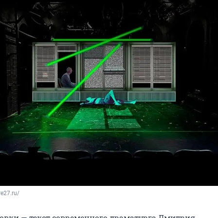
re27.ru/
новки — текст современного драматурга Дмитрия