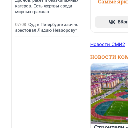
дронов, ракет и безэкипажных
Самые ярки
катеров. Есть жертвы среди
мирных граждан
ВКо
07/08
Суд в Петербурге заочно
арестовал Лидию Невзорову*
Новости СМИ2
НОВОСТИ КО
Строители 