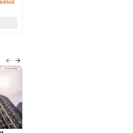
льных
 и
На водоёмах Ленобласти