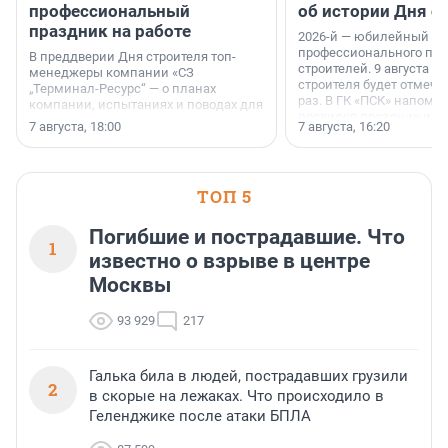
профессиональный
об истории Дня с
праздник на работе
2026-й — юбилейный го
профессионального пр
В преддверии Дня строителя топ-
строителей. 9 августа 2
менеджеры компании «СЗ
строителя будет отмечат
„Терминал-Ресурс“ — о планах
раз. В ГК «ПСК» напомни
компании, испытаниях и поводах для
появился праздник и к
осторожного оптимизма.
7 августа, 18:00
7 августа, 16:20
поменялась роль строит
ТОП 5
Погибшие и пострадавшие. Что
1
известно о взрыве в центре
Москвы
93 929
217
Галька била в людей, пострадавших грузили
2
в скорые на лежаках. Что происходило в
Геленджике после атаки БПЛА