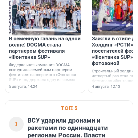
В семейную гавань на одной
Зажгли в стиле ди
волне: DOGMA стала
Холдинг «РСТИ» 
партнером фестиваля
посетителей фест
«Фонтанка SUP»
«Фонтанка SUP» я
фотозоной
Федеральная компания DOGMA
выступила семейным партнером
Строительный холдинг 
фестиваля сапсерфинга «Фонтанка
четвертый раз стал пар
SUP» и поддержала одну из самых
фестиваля «Фонтанка S
ярких и романтичных номинаций —
раз компания стремится
5 августа, 14:24
4 августа, 12:13
«SUP-свадьба».
привезти корпоративну
и подарить настоящий 
посетителям фестиваля
необычной фотозоне.
ТОП 5
ВСУ ударили дронами и
1
ракетами по одиннадцати
регионам России. Власти