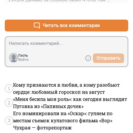
2.Игрок Динамо за сборную забил 4 гола. Как 
Аршавин.

+0
–0
3. В Динамо перешёл капитан Ростова, игрок сборной.

4.Если надо ещё Карпин и Онопко возьмут нужных 
игроков из Ростова.

Читать все комментарии
Динамо будет бороться за место с ЦСКА.

Локомотив 4.

Спартак в лучшем случае 5.

Ростов 10.
Гость
Отправить
Войти
Кому признаются в любви, а кому разобьют
1
сердце: любовный гороскоп на август
«Меня бесила моя роль»: как сегодня выглядит
2
Пуговка из «Папиных дочек»
Его номинировали на «Оскар»: гуляем по
3
местам съемок культового фильма «Вор»
Чухрая — фоторепортаж