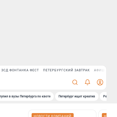
ЗСД ФОНТАНКА ФЕСТ
ПЕТЕРБУРГСКИЙ ЗАВТРАК
АФИША PLUS
тупил в вузы Петербурга по квоте
Петербург ищет креатив
Рейтинги
НОВОСТИ КОМПАНИЙ
НОВОС