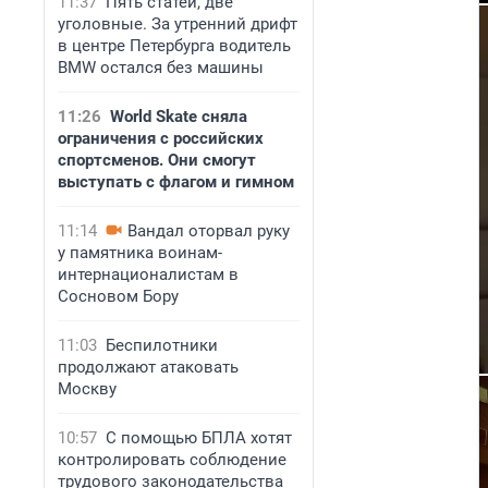
11:37
Пять статей, две
уголовные. За утренний дрифт
в центре Петербурга водитель
BMW остался без машины
11:26
World Skate сняла
ограничения с российских
спортсменов. Они смогут
выступать с флагом и гимном
11:14
Вандал оторвал руку
у памятника воинам-
интернационалистам в
Сосновом Бору
11:03
Беспилотники
продолжают атаковать
Москву
10:57
С помощью БПЛА хотят
контролировать соблюдение
трудового законодательства