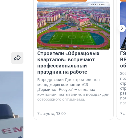
Строители «Образцовых
ГЭС, м
кварталов» встречают
ВВП: в
профессиональный
об ист
праздник на работе
2026-й —
професси
В преддверии Дня строителя топ-
строителе
менеджеры компании «СЗ
строителя
„Терминал-Ресурс“ — о планах
раз. В ГК
компании, испытаниях и поводах для
появился
осторожного оптимизма.
поменяла
7 августа, 18:00
7 августа,