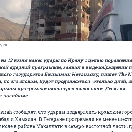
идео
 на 13 июня нанес удары по Ирану с целью поражения
кой ядерной программы, заявил в видеообращении п
кого государства Биньямин Нетаньяху, пишет The N
, по его словам, будет продолжаться «столько дней, 
Взрывы прогремели около трех часов ночи. Десятки
и погибшие.
sirah сообщает, что ударам подверглись иранские гор
абад и Хамадан. В Тегеране прогремели не менее шест
числе в районе Махаллати в северо-восточной части, 