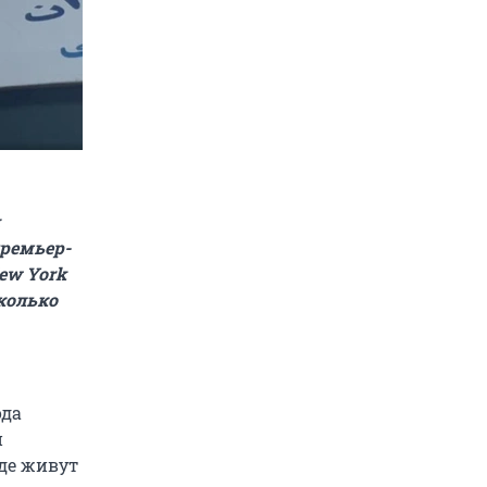
ремьер-
ew York
сколько
ода
и
где живут