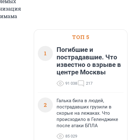
няемых
анизация
 имама
ТОП 5
Погибшие и
1
пострадавшие. Что
известно о взрыве в
центре Москвы
91 038
217
Галька била в людей,
2
пострадавших грузили в
скорые на лежаках. Что
происходило в Геленджике
после атаки БПЛА
85 029