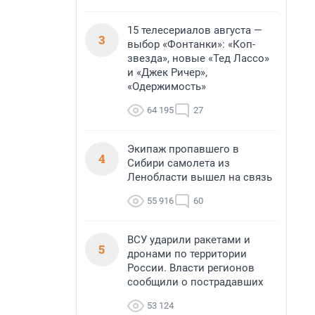
15 телесериалов августа —
3
выбор «Фонтанки»: «Коп-
звезда», новые «Тед Лассо»
и «Джек Ричер»,
«Одержимость»
64 195
27
Экипаж пропавшего в
4
Сибири самолета из
Ленобласти вышел на связь
55 916
60
ВСУ ударили ракетами и
5
дронами по территории
России. Власти регионов
сообщили о пострадавших
53 124