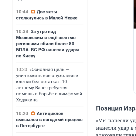
10:44
Две яхты
столкнулись в Малой Невке
10:38
За утро над
Московским и ещё шестью
регионами сбили более 80
БПЛА. ВС РФ нанесли удары
по Киеву
10:30
«Основная цель —
уничтожить все опухолевые
клетки без остатка». 10-
летнему Ване требуется
помощь в борьбе с лимфомой
Ходжкина
Позиция Изр
10:20
Антициклон
вмешался в погодный процесс
«Мы нанесли уд
в Петербурге
нанесли удар в
атаковали глав