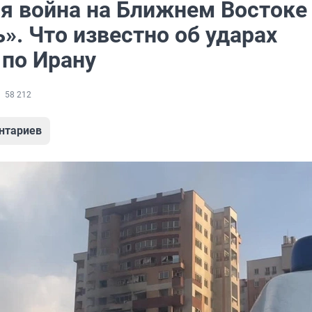
я война на Ближнем Востоке
». Что известно об ударах
 по Ирану
58 212
нтариев