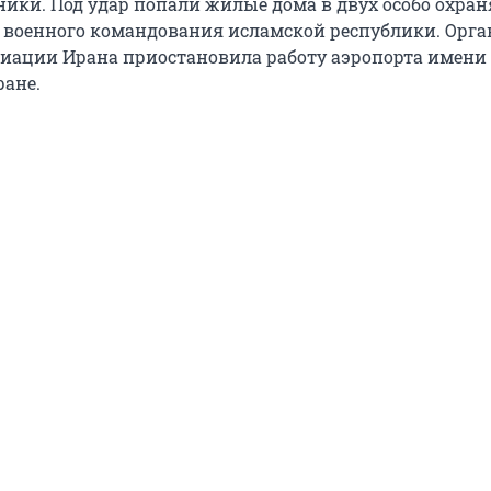
ики. Под удар попали жилые дома в двух особо охра
 военного командования исламской республики. Орг
иации Ирана приостановила работу аэропорта имени
ране.