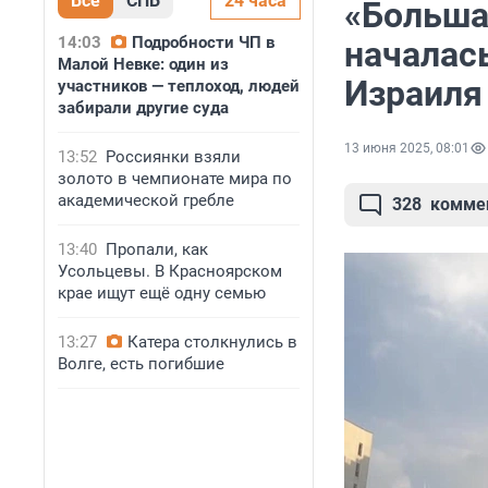
Все
СПБ
24 часа
«Больша
14:03
Подробности ЧП в
началась
Малой Невке: один из
Израиля
участников — теплоход, людей
забирали другие суда
13 июня 2025, 08:01
13:52
Россиянки взяли
золото в чемпионате мира по
академической гребле
328
комме
13:40
Пропали, как
Усольцевы. В Красноярском
крае ищут ещё одну семью
13:27
Катера столкнулись в
Волге, есть погибшие