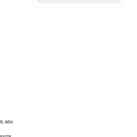
я, мы
овали