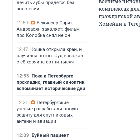
военные чиновн
лечить зубы придется без
комплексах для
анестезии
гражданской ав
12:59
Режиссер Сарик
Хомейни в Теге
Андреасян заявляет: фильм
про Колобка снял не он
12:47
Кошка открыла кран, и
случился потоп. Суд взыскал
с её хозяина сотни тысяч
12:33
Пока в Петербурге
прохладно, главный синоптик
вспоминает исторические дни
12:21
Петербургские
ученые разработали новую
защиту для спутниковых
антенн и авиации
12:09
Буйный пациент