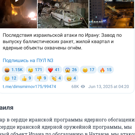
аиля
ар в сердце иранской программы ядерного обогащени
 сердце иранской ядерной оружейной программы, мы
ный объект Ирана по обогащению в Натанзе, мы атак