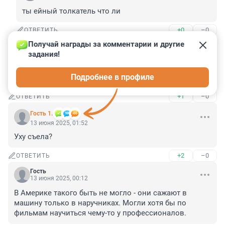
ты ейный толкатель что ли
+0
–0
ОТВЕТИТЬ
Получай награды за комментарии и другие 
Гость
13 июня 2025, 12:01
задания!
Уже и до полицейских добрались. Дальше только 
Подробнее в профиле
омону настучат по каскам.
+1
–0
ОТВЕТИТЬ
Гость 1.
13 июня 2025, 01:52
Уху съела?
+2
–0
ОТВЕТИТЬ
Гость
13 июня 2025, 00:12
В Америке такого быть не могло - они сажают в 
машину только в наручниках. Могли хотя бы по 
фильмам научиться чему-то у профессионалов.