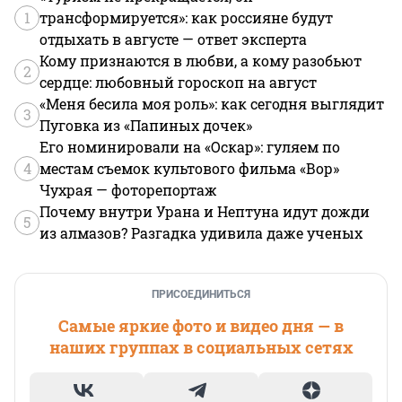
1
трансформируется»: как россияне будут
отдыхать в августе — ответ эксперта
Кому признаются в любви, а кому разобьют
2
сердце: любовный гороскоп на август
«Меня бесила моя роль»: как сегодня выглядит
3
Пуговка из «Папиных дочек»
Его номинировали на «Оскар»: гуляем по
4
местам съемок культового фильма «Вор»
Чухрая — фоторепортаж
Почему внутри Урана и Нептуна идут дожди
5
из алмазов? Разгадка удивила даже ученых
ПРИСОЕДИНИТЬСЯ
Самые яркие фото и видео дня — в
наших группах в социальных сетях