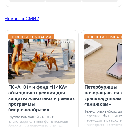
Новости СМИ2
НОВОСТИ КОМПАНИЙ
НОВОСТИ КОМПАНИ
ГК «А101» и фонд «НИКА»
Петербуржцы
объединяют усилия для
возвращаются к
защиты животных в рамках
«раскладушкам» 
программы
«книжкам»
биоразнообразия
Технология гибких дисп
перестает быть нишевы
Группа компаний «А101» и
переходит в разряд вос
Благотворительный фонд помощи
повседневных решений
бездомным животным «НИКА»