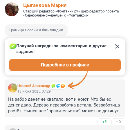
Цыганкова Мария
Старший редактор «Фонтанки.ру», шеф-редактор проекта
«Серебряное ожерелье» с «Фонтанкой»
Граница России и Финляндии
Получай награды за комментарии и другие 
задания!
9
17
0
6
3
Подробнее в профиле
КОММЕНТАРИИ
59
Невский Александр
13 июня 2025, 07:29
На забор денег не хватило, вот и ноют. Что бы ес 
денег дало. Дерево переработка встала. Безработица 
растёт. Нынешнее "правительство" может не дотянуть, 
до победы
+5
–0