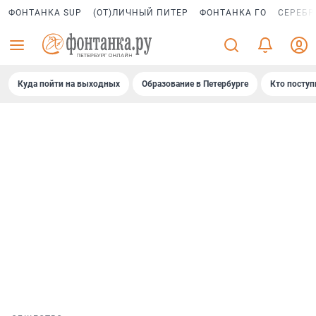
ФОНТАНКА SUP
(ОТ)ЛИЧНЫЙ ПИТЕР
ФОНТАНКА ГО
СЕРЕБР
Куда пойти на выходных
Образование в Петербурге
Кто поступ