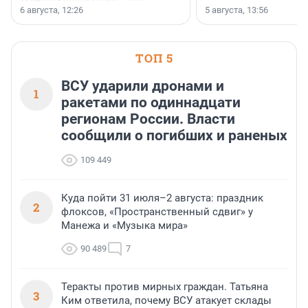
заключили соглашение о
6 августа, 12:26
5 августа, 13:56
стратегическом сотрудничестве.
ТОП 5
ВСУ ударили дронами и
1
ракетами по одиннадцати
регионам России. Власти
сообщили о погибших и раненых
109 449
Куда пойти 31 июля–2 августа: праздник
2
флоксов, «Пространственный сдвиг» у
Манежа и «Музыка мира»
90 489
7
Теракты против мирных граждан. Татьяна
3
Ким ответила, почему ВСУ атакует склады