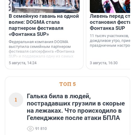
В семейную гавань на одной
Ливень перед ста
волне: DOGMA стала
остановил фестив
партнером фестиваля
Фонтанка SUP
«Фонтанка SUP»
11 тысяч участников, н
дождливое утро, приеха
Федеральная компания DOGMA
праздничным настроен
выступила семейным партнером
фестиваля сапсерфинга «Фонтанка
SUP» и поддержала одну из самых
ярких и романтичных номинаций —
5 августа, 14:24
3 августа, 16:30
«SUP-свадьба».
ТОП 5
Галька била в людей,
1
пострадавших грузили в скорые
на лежаках. Что происходило в
Геленджике после атаки БПЛА
91 810