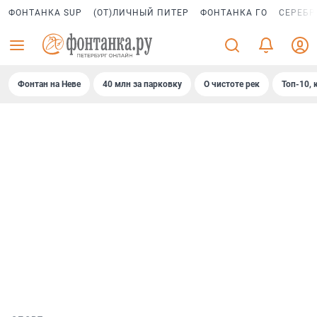
ФОНТАНКА SUP
(ОТ)ЛИЧНЫЙ ПИТЕР
ФОНТАНКА ГО
СЕРЕБР
Фонтан на Неве
40 млн за парковку
О чистоте рек
Топ-10, 