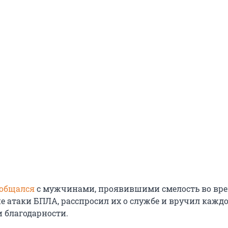
общался
с мужчинами, проявившими смелость во вр
не атаки БПЛА, расспросил их о службе и вручил кажд
 благодарности.