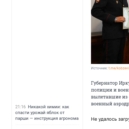
Источник: 
t.me/kobzevi
Губернатор Ирк
полиции и вое
вылетавшие из
военный аэродр
21:16
Никакой химии: как
спасти урожай яблок от
парши — инструкция агронома
Не удалось загр