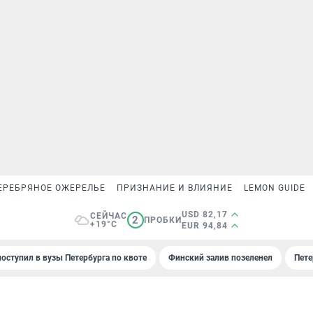
ЕРЕБРЯНОЕ ОЖЕРЕЛЬЕ
ПРИЗНАНИЕ И ВЛИЯНИЕ
LEMON GUIDE
USD 82,17
СЕЙЧАС
2
ПРОБКИ
+19°C
EUR 94,84
поступил в вузы Петербурга по квоте
Финский залив позеленел
Пете