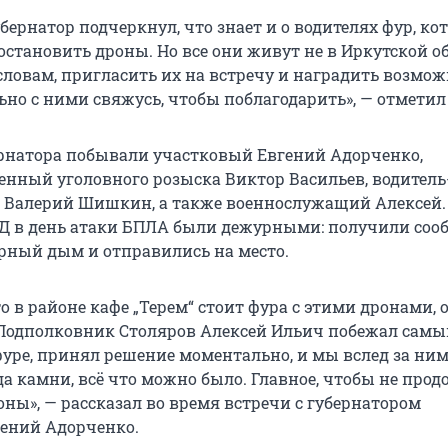
убернатор подчеркнул, что знает и о водителях фур, ко
становить дроны. Но все они живут не в Иркутской об
 словам, пригласить их на встречу и наградить возмож
ьно с ними свяжусь, чтобы поблагодарить», — отметил 
ернатора побывали участковый Евгений Адорченко,
нный уголовного розыска Виктор Васильев, водител
 Валерий Шишкин, а также военнослужащий Алексей.
 в день атаки БПЛА были дежурными: получили соо
ерный дым и отправились на место.
то в районе кафе „Терем“ стоит фура с этими дронами, 
Подполковник Столяров Алексей Ильич побежал самы
фуре, принял решение моментально, и мы вслед за ним
а камни, всё что можно было. Главное, чтобы не про
оны», — рассказал во время встречи с губернатором
ений Адорченко.