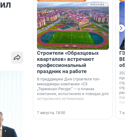
дил
Строители «Образцовых
ГЭС, м
кварталов» встречают
ВВП: в
профессиональный
об ист
праздник на работе
2026-й —
професси
В преддверии Дня строителя топ-
строителе
менеджеры компании «СЗ
строителя
„Терминал-Ресурс“ — о планах
раз. В ГК
компании, испытаниях и поводах для
появился
осторожного оптимизма.
поменяла
7 августа, 18:00
7 августа,