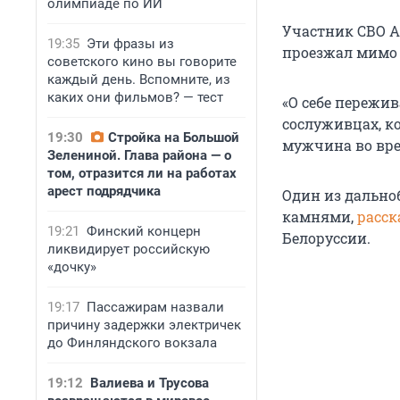
олимпиаде по ИИ
Участник СВО А
19:35
Эти фразы из
проезжал мимо 
советского кино вы говорите
каждый день. Вспомните, из
каких они фильмов? — тест
«О себе пережив
сослуживцах, ко
19:30
Стройка на Большой
мужчина во вре
Зелениной. Глава района — о
том, отразится ли на работах
арест подрядчика
Один из дально
камнями,
расск
19:21
Финский концерн
Белоруссии.
ликвидирует российскую
«дочку»
19:17
Пассажирам назвали
причину задержки электричек
до Финляндского вокзала
19:12
Валиева и Трусова