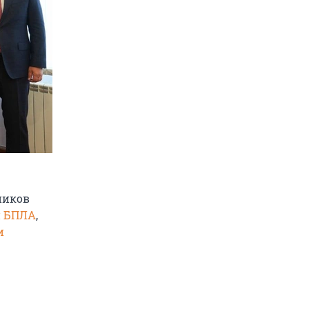
ников
и БПЛА
,
и