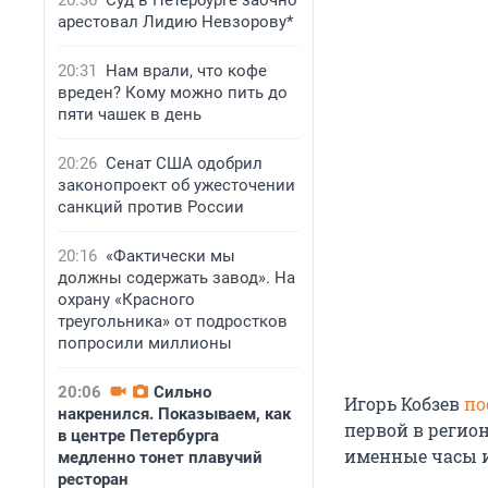
20:36
Суд в Петербурге заочно
арестовал Лидию Невзорову*
20:31
Нам врали, что кофе
вреден? Кому можно пить до
пяти чашек в день
20:26
Сенат США одобрил
законопроект об ужесточении
санкций против России
20:16
«Фактически мы
должны содержать завод». На
охрану «Красного
треугольника» от подростков
попросили миллионы
20:06
Сильно
Игорь Кобзев
по
накренился. Показываем, как
первой в регио
в центре Петербурга
именные часы и
медленно тонет плавучий
ресторан