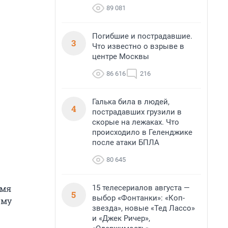
89 081
Погибшие и пострадавшие.
3
Что известно о взрыве в
центре Москвы
86 616
216
Галька била в людей,
4
пострадавших грузили в
скорые на лежаках. Что
происходило в Геленджике
после атаки БПЛА
80 645
15 телесериалов августа —
емя
5
выбор «Фонтанки»: «Коп-
ому
звезда», новые «Тед Лассо»
и «Джек Ричер»,