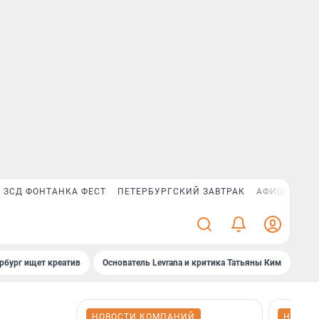
ЗСД ФОНТАНКА ФЕСТ
ПЕТЕРБУРГСКИЙ ЗАВТРАК
АФИША PLUS
рбург ищет креатив
Основатель Levrana и критика Татьяны Ким
Зач
НОВОСТИ КОМПАНИЙ
НОВОС