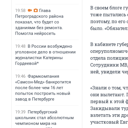
В своем блоге г
19:58
Глава
тоже пытались о
Петроградского района
поэтому, по его
показал, что будет со
зданиями без ремонта.
было. «Обязател
Помогла нейросеть
В кабинете губ
19:48
В России возбуждено
оперуполномоче
уголовное дело в отношении
отдела полиции
журналистки Катерины
Гордеевой*
Сотрудники МВД
ней, увидели ч
19:46
Фармкомпания
«Самсон-Мед» банкротится
«Знали о том, ч
после более чем 16 лет
попыток построить новый
они вылетают. 
завод в Петербурге
первый к этой 
Закидывали туд
19:39
Петербургский
взлетать эти др
школьник стал абсолютным
участковый Евг
чемпионом мира на