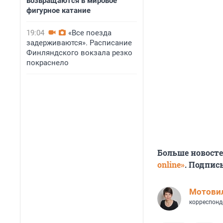
возвращаются в мировое
фигурное катание
19:04
«Все поезда
задерживаются». Расписание
Финляндского вокзала резко
покраснело
Больше новост
online»
. Подпис
Мотови
корреспонд