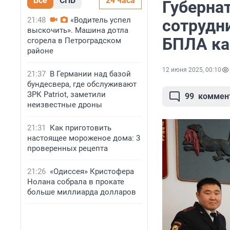
Все
СПБ
24 часа
Губерна
21:48
«Водитель успел
сотрудн
выскочить». Машина дотла
БПЛА к
сгорела в Петроградском
районе
12 июня 2025, 00:10
21:37
В Германии над базой
бундесвера, где обслуживают
ЗРК Patriot, заметили
99
коммен
неизвестные дроны
21:31
Как приготовить
настоящее мороженое дома: 3
проверенных рецепта
21:26
«Одиссея» Кристофера
Нолана собрала в прокате
больше миллиарда долларов