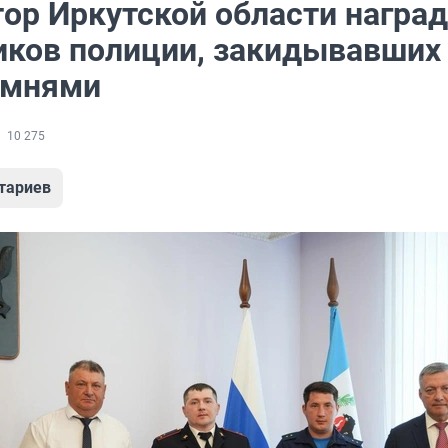
тор Иркутской области награ
иков полиции, закидывавших
амнями
10 275
тариев