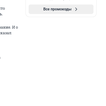
сто
Все промокоды
ь.
ание. И о
сказал
з