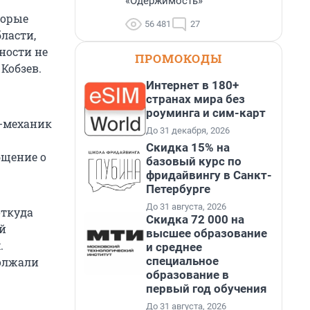
«Одержимость»
торые
56 481
27
ласти,
ности не
ПРОМОКОДЫ
Кобзев.
Интернет в 180+
странах мира без
роуминга и сим-карт
ь-механик
До 31 декабря, 2026
Скидка 15% на
бщение о
базовый курс по
фридайвингу в Санкт-
Петербурге
До 31 августа, 2026
откуда
Скидка 72 000 на
й
высшее образование
.
и среднее
специальное
должали
образование в
первый год обучения
До 31 августа, 2026