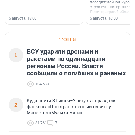
победителей конкурса 
строительная организа
Ленинградской области 
номинации «Самый
6 августа, 18:00
6 августа, 16:50
клиентоориентированн
застройщик Ленинград
области».
ТОП 5
ВСУ ударили дронами и
1
ракетами по одиннадцати
регионам России. Власти
сообщили о погибших и раненых
104 530
Куда пойти 31 июля–2 августа: праздник
2
флоксов, «Пространственный сдвиг» у
Манежа и «Музыка мира»
81 761
7