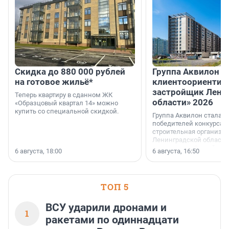
Скидка до 880 000 рублей
Группа Аквилон 
на готовое жильё*
клиентоориентир
застройщик Лени
Теперь квартиру в сданном ЖК
области» 2026
«Образцовый квартал 14» можно
купить со специальной скидкой.
Группа Аквилон стала 
победителей конкурса 
строительная организа
Ленинградской области 
номинации «Самый
6 августа, 18:00
6 августа, 16:50
клиентоориентированн
застройщик Ленинград
области».
ТОП 5
ВСУ ударили дронами и
1
ракетами по одиннадцати