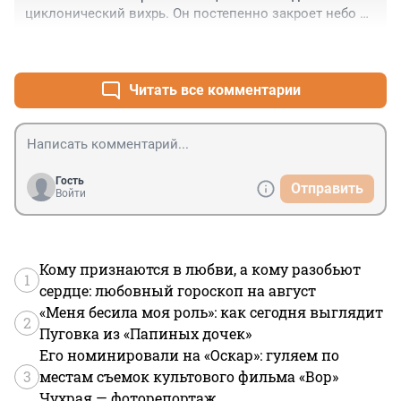
циклонический вихрь. Он постепенно закроет небо 
плотными облаками и во второй половине дня 
+3
–0
местами вызовет небольшие дожди, считают 
метеорологи.

Прикольно вот так вот что-то считать. Ещё и з/п за 
Читать все комментарии
это регулярно получать.
Гость
Отправить
Войти
Кому признаются в любви, а кому разобьют
1
сердце: любовный гороскоп на август
«Меня бесила моя роль»: как сегодня выглядит
2
Пуговка из «Папиных дочек»
Его номинировали на «Оскар»: гуляем по
3
местам съемок культового фильма «Вор»
Чухрая — фоторепортаж