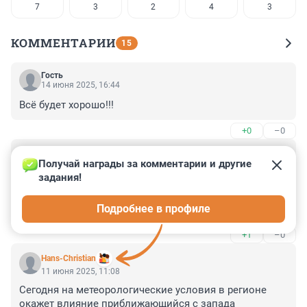
7
3
2
4
3
КОММЕНТАРИИ
15
Гость
14 июня 2025, 16:44
Всё будет хорошо!!!
+0
–0
Гость
11 июня 2025, 19:57
Получай награды за комментарии и другие 
задания!
А на картинке лебеди на фоне кого-то в палатке. Это 
нас приучают к новой культуре? Это пусть без меня! 
Подробнее в профиле
Не наш это платок! Нам чужого не надо!
+1
–0
Hans-Christian
11 июня 2025, 11:08
Сегодня на метеорологические условия в регионе 
окажет влияние приближающийся с запада 