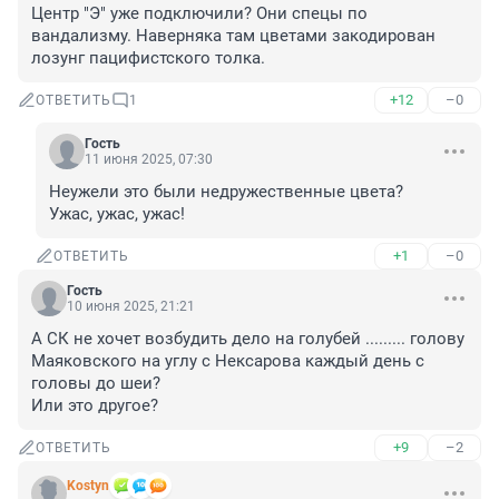
Центр "Э" уже подключили? Они спецы по 
вандализму. Наверняка там цветами закодирован 
лозунг пацифистского толка.
+12
–0
ОТВЕТИТЬ
1
Гость
11 июня 2025, 07:30
Неужели это были недружественные цвета?

Ужас, ужас, ужас!
+1
–0
ОТВЕТИТЬ
Гость
10 июня 2025, 21:21
А СК не хочет возбудить дело на голубей ......... голову 
Маяковского на углу с Нексарова каждый день с 
головы до шеи?

Или это другое?
+9
–2
ОТВЕТИТЬ
Kostyn