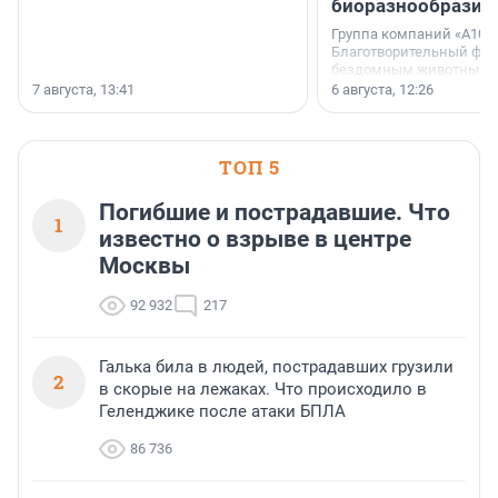
биоразнообразия
Группа компаний «А101»
Благотворительный фо
бездомным животным 
заключили соглашение
7 августа, 13:41
6 августа, 12:26
стратегическом сотрудн
ТОП 5
Погибшие и пострадавшие. Что
1
известно о взрыве в центре
Москвы
92 932
217
Галька била в людей, пострадавших грузили
2
в скорые на лежаках. Что происходило в
Геленджике после атаки БПЛА
86 736