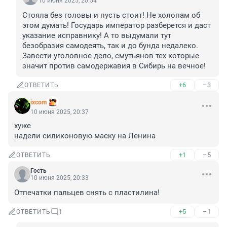
10 июня 2025, 20:54
Стояла без головы и пусть стоит! Не холопам об 
этом думать! Государь император разберется и даст 
указание исправнику! А то выдумали тут 
безобразия самодеять, так и до бунда недалеко. 
Завести уголовное дело, смутьянов тех которые 
значит против самодержавия в Сибирь на вечное!
+6
–3
ОТВЕТИТЬ
ixcom
10 июня 2025, 20:37
хуже

надели силиконовую маску на Ленина
+1
–5
ОТВЕТИТЬ
Гость
10 июня 2025, 20:33
Отпечатки пальцев снять с пластилина!
+5
–1
ОТВЕТИТЬ
1