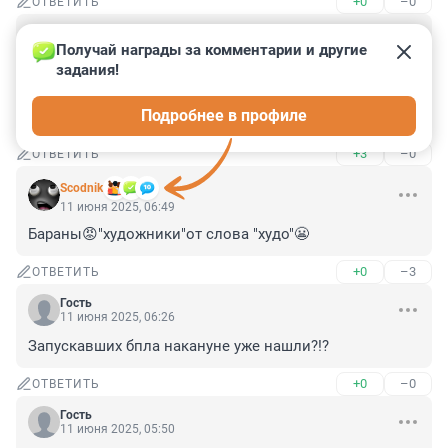
+0
–0
ОТВЕТИТЬ
Гость
11 июня 2025, 09:47
Получай награды за комментарии и другие 
задания!
напомню, что хулигана, который 10 лет назад разбил 
голову (и которую все эти годы не ремонтировали) 
Подробнее в профиле
никак не наказали, хотя он был установлен
+3
–0
ОТВЕТИТЬ
Scodnik
11 июня 2025, 06:49
Бараны😡"художники"от слова "худо"😬
+0
–3
ОТВЕТИТЬ
Гость
11 июня 2025, 06:26
Запускавших бпла накануне уже нашли?!?
+0
–0
ОТВЕТИТЬ
Гость
11 июня 2025, 05:50