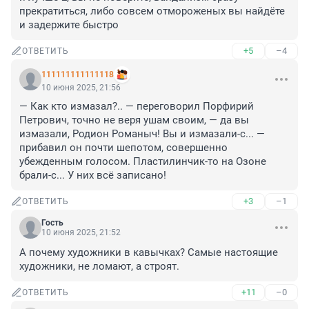
прекратиться, либо совсем отмороженых вы найдёте 
и задержите быстро
+5
–4
ОТВЕТИТЬ
111111111111118
10 июня 2025, 21:56
— Как кто измазал?.. — переговорил Порфирий 
Петрович, точно не веря ушам своим, — да вы 
измазали, Родион Романыч! Вы и измазали-с... — 
прибавил он почти шепотом, совершенно 
убежденным голосом. Пластилинчик-то на Озоне 
брали-с... У них всё записано!
+3
–1
ОТВЕТИТЬ
Гость
10 июня 2025, 21:52
А почему художники в кавычках? Самые настоящие 
художники, не ломают, а строят.
+11
–0
ОТВЕТИТЬ