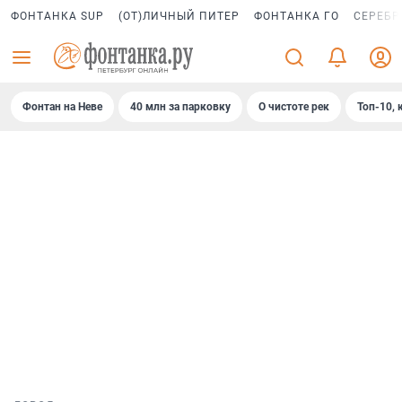
ФОНТАНКА SUP
(ОТ)ЛИЧНЫЙ ПИТЕР
ФОНТАНКА ГО
СЕРЕБР
Фонтан на Неве
40 млн за парковку
О чистоте рек
Топ-10, 