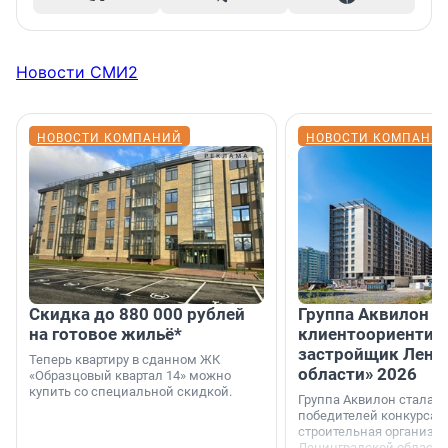
Новости СМИ2
НОВОСТИ КОМПАНИЙ
НОВОСТИ КОМПАНИ
Скидка до 880 000 рублей
Группа Аквилон 
на готовое жильё*
клиентоориентир
застройщик Лени
Теперь квартиру в сданном ЖК
области» 2026
«Образцовый квартал 14» можно
купить со специальной скидкой.
Группа Аквилон стала 
победителей конкурса 
строительная организа
Ленинградской области 