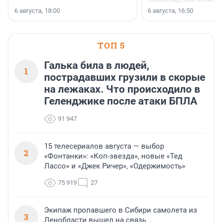
номинации «Самый
6 августа, 18:00
6 августа, 16:50
клиентоориентированн
застройщик Ленинград
области».
ТОП 5
Галька била в людей,
1
пострадавших грузили в скорые
на лежаках. Что происходило в
Геленджике после атаки БПЛА
91 947
15 телесериалов августа — выбор
2
«Фонтанки»: «Коп-звезда», новые «Тед
Лассо» и «Джек Ричер», «Одержимость»
75 919
27
Экипаж пропавшего в Сибири самолета из
3
Ленобласти вышел на связь