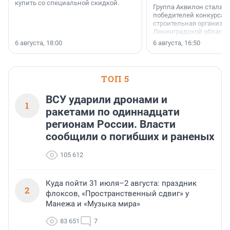
купить со специальной скидкой.
Группа Аквилон стала 
победителей конкурса 
строительная организа
Ленинградской области 
номинации «Самый
6 августа, 18:00
6 августа, 16:50
клиентоориентированн
застройщик Ленинград
области».
ТОП 5
ВСУ ударили дронами и
1
ракетами по одиннадцати
регионам России. Власти
сообщили о погибших и раненых
105 612
Куда пойти 31 июля–2 августа: праздник
2
флоксов, «Пространственный сдвиг» у
Манежа и «Музыка мира»
83 651
7