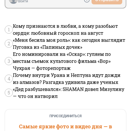
Войти
Кому признаются в любви, а кому разобьют
1
сердце: любовный гороскоп на август
«Меня бесила моя роль»: как сегодня выглядит
2
Пуговка из «Папиных дочек»
Его номинировали на «Оскар»: гуляем по
3
местам съемок культового фильма «Вор»
Чухрая — фоторепортаж
Почему внутри Урана и Нептуна идут дожди
4
из алмазов? Разгадка удивила даже ученых
«Дед разбушевался»: SHAMAN довел Мизулину
5
— что он натворил
ПРИСОЕДИНИТЬСЯ
Самые яркие фото и видео дня — в