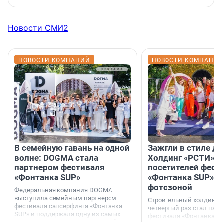
Новости СМИ2
НОВОСТИ КОМПАНИЙ
НОВОСТИ КОМПАНИ
В семейную гавань на одной
Зажгли в стиле ди
волне: DOGMA стала
Холдинг «РСТИ» 
партнером фестиваля
посетителей фест
«Фонтанка SUP»
«Фонтанка SUP» я
фотозоной
Федеральная компания DOGMA
выступила семейным партнером
Строительный холдинг 
фестиваля сапсерфинга «Фонтанка
четвертый раз стал пар
SUP» и поддержала одну из самых
фестиваля «Фонтанка S
ярких и романтичных номинаций —