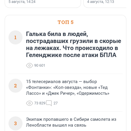
раз компания стремится
5 августа, 14:24
4 августа, 12:13
«SUP-свадьба».
привезти корпоративну
и подарить настоящий 
посетителям фестиваля
необычной фотозоне.
ТОП 5
Галька била в людей,
1
пострадавших грузили в скорые
на лежаках. Что происходило в
Геленджике после атаки БПЛА
90 601
15 телесериалов августа — выбор
2
«Фонтанки»: «Коп-звезда», новые «Тед
Лассо» и «Джек Ричер», «Одержимость»
73 829
27
Экипаж пропавшего в Сибири самолета из
3
Ленобласти вышел на связь