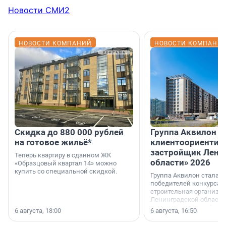
Новости СМИ2
НОВОСТИ КОМПАНИЙ
НОВОСТИ КОМПАНИ
Скидка до 880 000 рублей
Группа Аквилон 
на готовое жильё*
клиентоориентир
застройщик Лени
Теперь квартиру в сданном ЖК
области» 2026
«Образцовый квартал 14» можно
купить со специальной скидкой.
Группа Аквилон стала 
победителей конкурса 
строительная организа
Ленинградской области 
номинации «Самый
6 августа, 18:00
6 августа, 16:50
клиентоориентированн
застройщик Ленинград