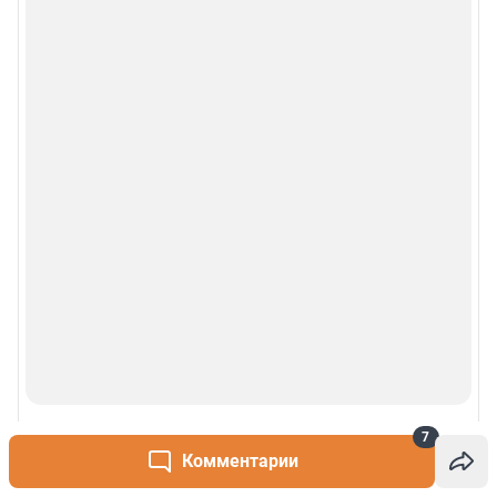
© 2000-2026 Фонтанка.Ру
Свидетельство Роскомнадзора ЭЛ № ФС 77-66333 от 14.07.2016
© ООО «Интернет Технологии»
7
Комментарии