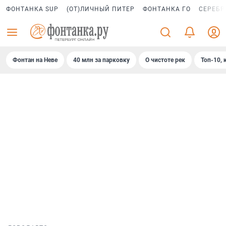
ФОНТАНКА SUP
(ОТ)ЛИЧНЫЙ ПИТЕР
ФОНТАНКА ГО
СЕРЕБР
Фонтан на Неве
40 млн за парковку
О чистоте рек
Топ-10, 