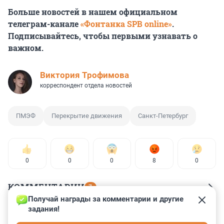
Больше новостей в нашем официальном
телеграм-канале
«Фонтанка SPB online»
.
Подписывайтесь, чтобы первыми узнавать о
важном.
Виктория Трофимова
корреспондент отдела новостей
ПМЭФ
Перекрытие движения
Санкт-Петербург
0
0
0
8
0
КОММЕНТАРИИ
7
Получай награды за комментарии и другие 
задания!
Гость
5 июня 2025, 08:50