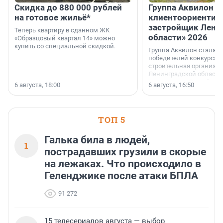
Скидка до 880 000 рублей
Группа Аквилон 
на готовое жильё*
клиентоориентир
застройщик Лени
Теперь квартиру в сданном ЖК
области» 2026
«Образцовый квартал 14» можно
купить со специальной скидкой.
Группа Аквилон стала 
победителей конкурса 
строительная организа
Ленинградской области 
номинации «Самый
6 августа, 18:00
6 августа, 16:50
клиентоориентированн
застройщик Ленинград
области».
ТОП 5
Галька била в людей,
1
пострадавших грузили в скорые
на лежаках. Что происходило в
Геленджике после атаки БПЛА
91 272
15 телесериалов августа — выбор