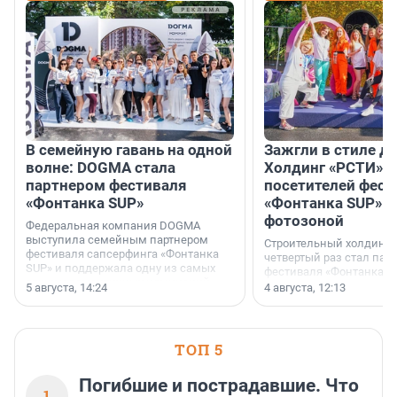
В семейную гавань на одной
Зажгли в стиле ди
волне: DOGMA стала
Холдинг «РСТИ» 
партнером фестиваля
посетителей фест
«Фонтанка SUP»
«Фонтанка SUP» я
фотозоной
Федеральная компания DOGMA
выступила семейным партнером
Строительный холдинг 
фестиваля сапсерфинга «Фонтанка
четвертый раз стал пар
SUP» и поддержала одну из самых
фестиваля «Фонтанка S
ярких и романтичных номинаций —
раз компания стремится
5 августа, 14:24
4 августа, 12:13
«SUP-свадьба».
привезти корпоративну
и подарить настоящий 
посетителям фестиваля
необычной фотозоне.
ТОП 5
Погибшие и пострадавшие. Что
1