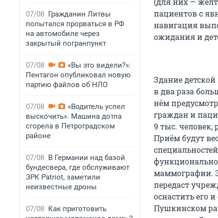
(для них — жёлт
пациентов с яв
07/08
Гражданин Литвы
попытался прорваться в РФ
навигация выпо
на автомобиле через
ожидания и дет
закрытый погранпункт
07/08
«Вы это видели?»:
Пентагон опубликовал новую
Здание детской
партию файлов об НЛО
в два раза бол
нём предусмот
07/08
«Водитель успел
граждан и паци
выскочить». Машина дотла
9 тыс. человек
сгорела в Петроградском
районе
Приём будут вес
специальностей
07/08
В Германии над базой
функциональной
бундесвера, где обслуживают
маммографии. З
ЗРК Patriot, заметили
передаст учреж
неизвестные дроны
оснастить его и
Пушкинском рай
07/08
Как приготовить