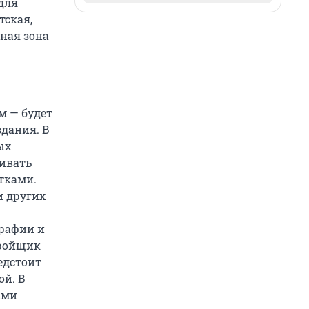
для
тская,
ная зона
м — будет
здания. В
ых
живать
тками.
и других
рафии и
тройщик
едстоит
ой. В
ами