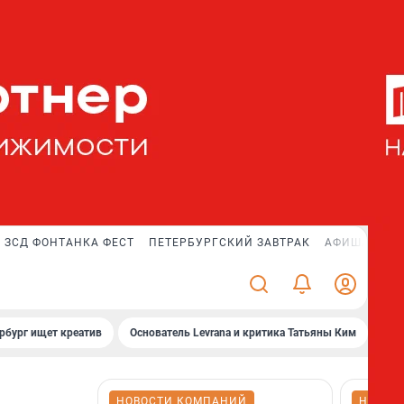
ЗСД ФОНТАНКА ФЕСТ
ПЕТЕРБУРГСКИЙ ЗАВТРАК
АФИША PLUS
рбург ищет креатив
Основатель Levrana и критика Татьяны Ким
Зач
НОВОСТИ КОМПАНИЙ
НОВОС