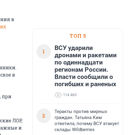
ния в
ких
ТОП 5
ВСУ ударили
1
дронами и ракетами
по одиннадцати
ехники.
регионам России.
ское в
Власти сообщили о
погибших и раненых
114 463
, при
Теракты против мирных
2
граждан. Татьяна Ким
ские ЛОР,
ответила, почему ВСУ атакует
ссажные и
склады Wildberries
й