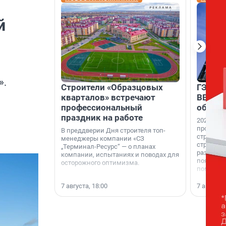
й
».
Строители «Образцовых
ГЭС, м
кварталов» встречают
ВВП: в
профессиональный
об ист
праздник на работе
2026-й —
професси
В преддверии Дня строителя топ-
строителе
менеджеры компании «СЗ
строителя
„Терминал-Ресурс“ — о планах
раз. В ГК
компании, испытаниях и поводах для
появился
осторожного оптимизма.
поменяла
7 августа, 18:00
7 августа,