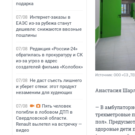
подарка
07/08
Интернет-заказы в
ЕАЭС из-за рубежа станут
дешевле: снижаются ввозные
пошлины
07/08
Редакция «России-24»
обратилась в прокуратуру и СК
из-за угроз в адрес
создателей фильма «Колобок»
Источник: 
ООО «СЗ „Т
07/08
Не даст съесть лишнего
и уберет отеки: этот продукт
Анастасия Шарл
незаменим для худеющих
07/08
Пять человек
— В амбулаторн
погибли в лобовом ДТП в
трехметровые п
Свердловской области.
пол». Предусмо
Renault вылетел на встречку —
здоровые дети 
видео