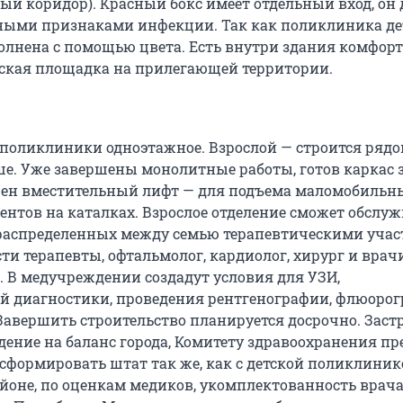
ый коридор). Красный бокс имеет отдельный вход, он 
ными признаками инфекции. Так как поликлиника де
лнена с помощью цвета. Есть внутри здания комфорт
ская площадка на прилегающей территории.
 поликлиники одноэтажное. Взрослой — строится рядо
ьше. Уже завершены монолитные работы, готов каркас 
рен вместительный лифт — для подъема маломобильн
ентов на каталках. Взрослое отделение сможет обслу
, распределенных между семью терапевтическими учас
ти терапевты, офтальмолог, кардиолог, хирург и врач
. В медучреждении создадут условия для УЗИ,
 диагностики, проведения рентгенографии, флюорог
авершить строительство планируется досрочно. Зас
дение на баланс города, Комитету здравоохранения пр
 сформировать штат так же, как с детской поликлиник
оне, по оценкам медиков, укомплектованность врач