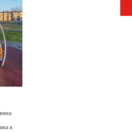
иника
вка к