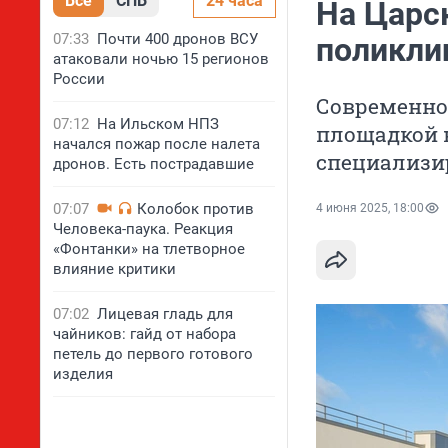
Все
СПБ
24 часа
На Царс
07:33
Почти 400 дронов ВСУ
поликли
атаковали ночью 15 регионов
России
Современное
07:12
На Ильском НПЗ
площадкой 
начался пожар после налета
специализи
дронов. Есть пострадавшие
07:07
Колобок против
4 июня 2025, 18:00
Человека-паука. Реакция
«Фонтанки» на тлетворное
влияние критики
07:02
Лицевая гладь для
чайников: гайд от набора
петель до первого готового
изделия