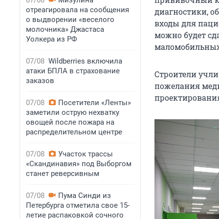
07/08
Мизулина
отреагировала на сообщения
диагностики, о
о выдворении «веселого
входы для паци
молочника» Джастаса
можно будет сда
Уолкера из РФ
маломобильных 
07/08
Wildberries включила
атаки БПЛА в страхование
Строители учли
заказов
пожелания меди
проектировани
07/08
Посетители «Ленты»
заметили острую нехватку
овощей после пожара на
распределительном центре
07/08
Участок трассы
«Скандинавия» под Выборгом
станет реверсивным
07/08
Пума Синди из
Петербурга отметила свое 15-
летие распаковкой сочного