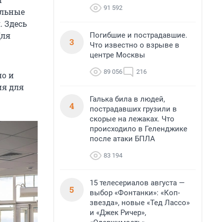
91 592
ельные
. Здесь
Для
Погибшие и пострадавшие.
3
Что известно о взрыве в
центре Москвы
89 056
216
но и
ия для
Галька била в людей,
4
пострадавших грузили в
скорые на лежаках. Что
происходило в Геленджике
после атаки БПЛА
83 194
15 телесериалов августа —
5
выбор «Фонтанки»: «Коп-
звезда», новые «Тед Лассо»
и «Джек Ричер»,