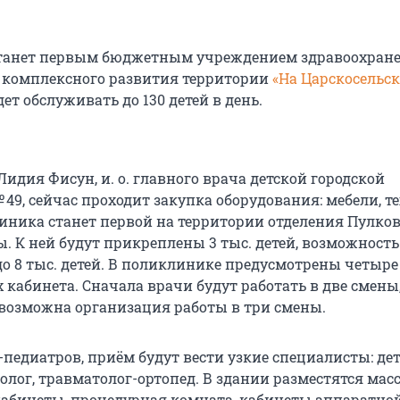
танет первым бюджетным учреждением здравоохране
 комплексного развития территории
«На Царскосельс
дет обслуживать до 130 детей в день.
Лидия Фисун, и. о. главного врача детской городской
49, сейчас проходит закупка оборудования: мебели, т
иника станет первой на территории отделения Пулков
. К ней будут прикреплены 3 тыс. детей, возможность
о 8 тыс. детей. В поликлинике предусмотрены четыре
 кабинета. Сначала врачи будут работать в две смены
возможна организация работы в три смены.
педиатров, приём будут вести узкие специалисты: дет
ролог, травматолог-ортопед. В здании разместятся ма
бинеты, процедурная комната, кабинеты аппаратно