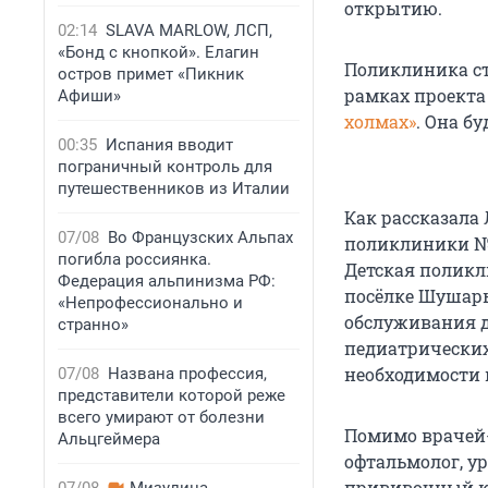
открытию.
02:14
SLAVA MARLOW, ЛСП,
«Бонд с кнопкой». Елагин
Поликлиника с
остров примет «Пикник
рамках проекта
Афиши»
холмах»
. Она бу
00:35
Испания вводит
пограничный контроль для
путешественников из Италии
Как рассказала 
07/08
Во Французских Альпах
поликлиники № 
погибла россиянка.
Детская поликл
Федерация альпинизма РФ:
посёлке Шушары
«Непрофессионально и
обслуживания д
странно»
педиатрических
необходимости 
07/08
Названа профессия,
представители которой реже
всего умирают от болезни
Помимо врачей-
Альцгеймера
офтальмолог, у
прививочный ка