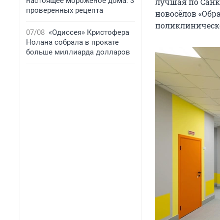
настоящее мороженое дома: 3
лучшая по Санк
проверенных рецепта
новосёлов «Обр
поликлиническо
07/08
«Одиссея» Кристофера
Нолана собрала в прокате
больше миллиарда долларов