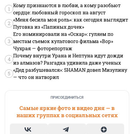
Кому признаются в любви, а кому разобьют
1
сердце: любовный гороскоп на август
«Меня бесила моя роль»: как сегодня выглядит
2
Пуговка из «Папиных дочек»
Его номинировали на «Оскар»: гуляем по
3
местам съемок культового фильма «Вор»
Чухрая — фоторепортаж
Почему внутри Урана и Нептуна идут дожди
4
из алмазов? Разгадка удивила даже ученых
«Дед разбушевался»: SHAMAN довел Мизулину
5
— что он натворил
ПРИСОЕДИНИТЬСЯ
Самые яркие фото и видео дня — в
наших группах в социальных сетях