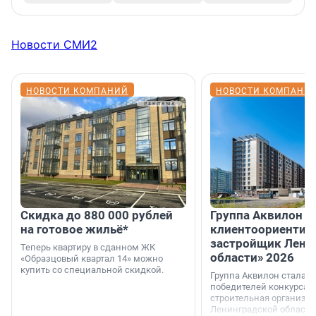
Новости СМИ2
НОВОСТИ КОМПАНИЙ
НОВОСТИ КОМПАНИ
Скидка до 880 000 рублей
Группа Аквилон 
на готовое жильё*
клиентоориентир
застройщик Лени
Теперь квартиру в сданном ЖК
области» 2026
«Образцовый квартал 14» можно
купить со специальной скидкой.
Группа Аквилон стала 
победителей конкурса 
строительная организа
Ленинградской области 