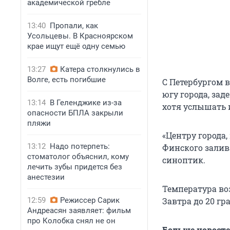
академической гребле
13:40
Пропали, как
Усольцевы. В Красноярском
крае ищут ещё одну семью
13:27
Катера столкнулись в
Волге, есть погибшие
С Петербургом в
югу города, зад
13:14
В Геленджике из-за
хотя услышать 
опасности БПЛА закрыли
пляжи
«Центру города, 
13:12
Надо потерпеть:
Финского залива
стоматолог объяснил, кому
синоптик.
лечить зубы придется без
анестезии
Температура воз
12:59
Режиссер Сарик
Завтра до 20 гр
Андреасян заявляет: фильм
про Колобка снял не он
Больше новост