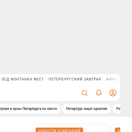
ЗСД ФОНТАНКА ФЕСТ
ПЕТЕРБУРГСКИЙ ЗАВТРАК
АФИША PLUS
тупил в вузы Петербурга по квоте
Петербург ищет креатив
Рейтинги
НОВОСТИ КОМПАНИЙ
НОВОС