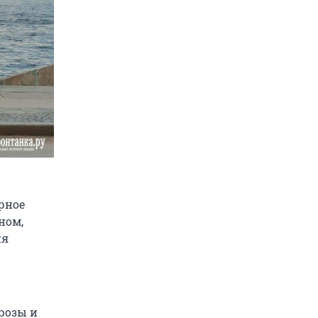
ерное
ном,
ня
грозы и