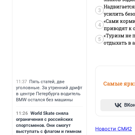
Надвигается
3
усилить без
«Сами корми
4
приводят к 
«Туризм не 
5
отдыхать в а
11:37
Пять статей, две
Самые ярки
уголовные. За утренний дрифт
в центре Петербурга водитель
BMW остался без машины
ВКо
11:26
World Skate сняла
ограничения с российских
спортсменов. Они смогут
Новости СМИ2
выступать с флагом и гимном