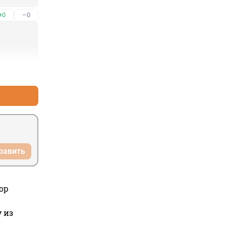
+0
–0
+1
–0
равить
ор
 из