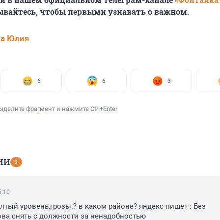
ывайтесь, чтобы первыми узнавать о важном.
ва Юлия
6
6
3
ыделите фрагмент и нажмите Ctrl+Enter
ИИ
9
5:10
лтый уровень,грозы.? в каком районе? яндекс пишет : Без 
а снять с должности за ненадобностью