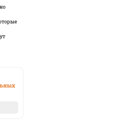
но
которые
ут
льных