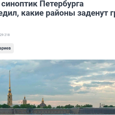
 синоптик Петербурга
едил, какие районы заденут 
29 218
ариев