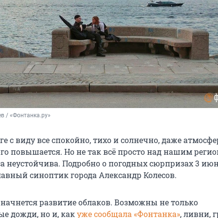
в / «Фонтанка.ру»
ге с виду все спокойно, тихо и солнечно, даже атмосф
го повышается. Но не так всё просто над нашим регио
а неустойчива. Подробно о погодных сюрпризах 3 ию
авный синоптик города Александр Колесов.
 начнется развитие облаков. Возможны не только
е дожди, но и, как
уже сообщала «Фонтанка»
, ливни, 