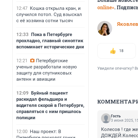
online»
. Подпис
12:47
Кошка открыла кран, и
случился потоп. Суд взыскал
с её хозяина сотни тысяч
Яковле
12:33
Пока в Петербурге
прохладно, главный синоптик
вспоминает исторические дни
18
12:21
Петербургские
ученые разработали новую
Увидели опечатку? В
защиту для спутниковых
антенн и авиации
12:09
Буйный пациент
раскидал фельдшера и
КОММЕНТАР
водителя скорой в Петербурге,
справляться с ним пришлось
Гость
полиции
3 июня 2025, 1
Колесов ! где же
12:00
Наш проект: В
ДОЖДЕЙ.Колесов
Петербурге проходят гонки