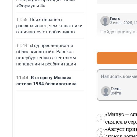
«Формулы-4»
Гость
11:55
Психотерапевт
3 июня 2025, 1
рассказывает, чем кошатники
отличаются от собачников
Пойду запишу в
11:44
«Год преследовал и
облил кислотой». Рассказ
петербурженки о жестоком
нападении и реабилитации
11:44
В сторону Москвы
летели 1984 беспилотника
Гость
Войти
«Минус — сл
1
снялся в се
«Август при
2
знаков зоди