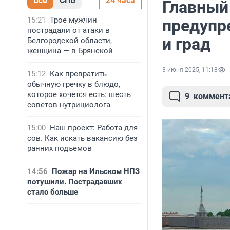
Все
СПБ
24 часа
Главный
15:21
Трое мужчин
предупр
пострадали от атаки в
и град
Белгородской области,
женщина — в Брянской
3 июня 2025, 11:18
15:12
Как превратить
обычную гречку в блюдо,
которое хочется есть: шесть
9
коммент
советов нутрициолога
15:00
Наш проект: Работа для
сов. Как искать вакансию без
ранних подъемов
14:56
Пожар на Ильском НПЗ
потушили. Пострадавших
стало больше