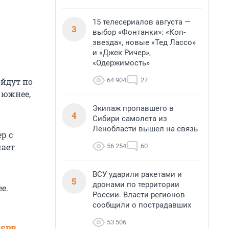
15 телесериалов августа —
3
выбор «Фонтанки»: «Коп-
звезда», новые «Тед Лассо»
и «Джек Ричер»,
«Одержимость»
64 904
27
ойдут по
 южнее,
Экипаж пропавшего в
4
Сибири самолета из
Ленобласти вышел на связь
ер с
чает
56 254
60
ВСУ ударили ракетами и
5
дронами по территории
е.
России. Власти регионов
сообщили о пострадавших
53 506
 SPB