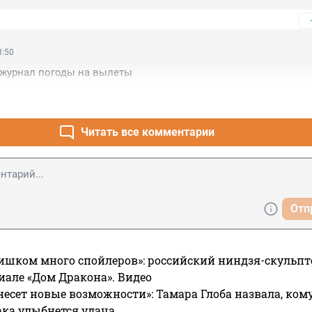
3:50
 журнал погоды на вылеты
Читать все комментарии
Отп
ишком много спойлеров»: российский ниндзя-скульпт
риале «Дом Дракона». Видео
несет новые возможности»: Тамара Глоба назвала, кому
ака улыбнется удача