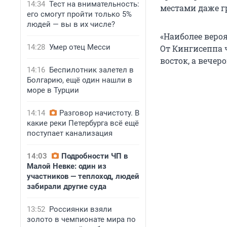
14:34
Тест на внимательность:
местами даже гр
его смогут пройти только 5%
людей — вы в их числе?
«Наиболее веро
14:28
Умер отец Месси
От Кингисеппа 
восток, а вечер
14:16
Беспилотник залетел в
Болгарию, ещё один нашли в
море в Турции
14:14
Разговор начистоту. В
какие реки Петербурга всё ещё
поступает канализация
14:03
Подробности ЧП в
Малой Невке: один из
участников — теплоход, людей
забирали другие суда
13:52
Россиянки взяли
золото в чемпионате мира по