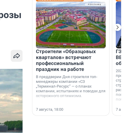
грозы
Строители «Образцовых
ГЭС, м
кварталов» встречают
ВВП: в
профессиональный
об ист
праздник на работе
2026-й —
професси
В преддверии Дня строителя топ-
строителе
менеджеры компании «СЗ
строителя
„Терминал-Ресурс“ — о планах
раз. В ГК
компании, испытаниях и поводах для
появился
осторожного оптимизма.
поменяла
7 августа, 18:00
7 августа,