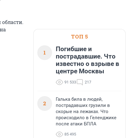
 области.
 на
ТОП 5
Погибшие и
1
пострадавшие. Что
известно о взрыве в
центре Москвы
91 533
217
Галька била в людей,
2
пострадавших грузили в
скорые на лежаках. Что
происходило в Геленджике
после атаки БПЛА
85 495